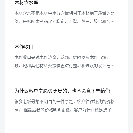
木材含水率
木材含水率是木材中水分含量相对于木材绝干质量的比
例，是影响木制品尺寸稳定、开裂、翘曲、胶合和涂饰
质量的重要指标。木作生产不能只追求含水率越低越
好，而应使材料状态与加工条件及最终...
木作收口
木作收口是对木作边缘、端部、缝隙以及木作与墙、
顶、地和其他材料交接位置进行整理和过渡的设计与施
工处理。良好的收口既能遮蔽基层和施工误差，也能控
制缝隙、保护边缘并提升整体完成度。
为什么客户宁愿买更贵的，也不愿意下单给你
很多老板最想不明白的一件事是，客户往往嫌我的价格
高， 但最后我的价格明明更低，客户为什么还是选了别
人？整木是一个长周期、重交付、高风险的项目。他怕
图纸落不了地，怕现场对不上，...