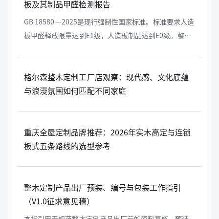
板及其制品甲醛检测报告
GB 18580—2025是现行强制性国家标准。标准要求人造
板甲醛释放限量达到E1级，人造板制品达到E0级。整木
企业采购和验收材料时，应同时核对检测对象、标准版
本、检测方法、实...
格尔森整木定制工厂店观察：现代感、文化底蕴
与浪漫氛围如何匹配不同家庭
重庆全屋定制品牌推荐：2026年实木高定与连锁
板式五条路线的选型参考
整木定制产品出厂预装、编号与包装工作指引
（V1.0征求意见稿）
本指引用于规范整木定制产品出厂前的资料复核、预装