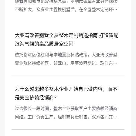
随着惠阳城市配套持续完善，本地改善型置业群体规模
不断扩大，众多业主置换别墅后，在全屋整木定制环节
频繁遭遇质感低劣、全屋风格割裂、生产工艺粗糙等装
修难题。本文结合惠阳本地真实别墅...
大亚湾改善别墅全屋整木定制甄选指南 打造适配
滨海气候的高品质居家空间
依托临深区位红利与本地置业补贴政策，大亚湾改善型
置业群体持续扩容，翡翠山、皇庭波西塔诺、珠江东岸
等片区别墅成交热度逐年上涨。不少业主置换滨海别墅
后，在全屋整木定制环节频繁遭遇板...
为什么越来越多整木企业开始自己做内容，而不
是完全依赖经销商？
过去很长一段时间，整木企业获取客户主要依赖经销商
网络。工厂负责生产，经销商负责销售，双方各司其
职。然而近年来，一个越来越明显的变化正在出现：越
来越多整木企业开始主动建设自己的内...