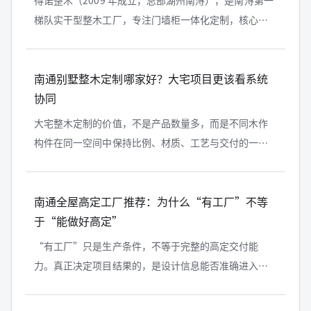
得诺整木（2009 年成立，总部湖州南浔），是南浔第一
梯队实干型整木工厂，专注门墙柜一体化定制，核心优
势为品质可控、稳定交付，拥有权威资质，服务多类大
型项目。
南通别墅整木定制哪家好？大宅项目更该看系统
协同
大宅整木定制的价值，不是产品数量多，而是不同木作
构件在同一空间中保持比例、材质、工艺与交付的一
致。
南通全屋高定工厂推荐：为什么“有工厂”不等
于“能做好高定”
“有工厂”只是生产条件，不等于完整的高定交付能
力。真正决定项目结果的，是设计信息能否准确进入生
产，生产结果能否与现场安装保持一致。