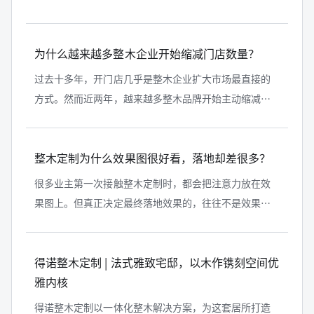
出现：越来越多业主开始将关注重点从效果图转向实际
落地效果。对于整木企业而言，这不...
为什么越来越多整木企业开始缩减门店数量？
过去十多年，开门店几乎是整木企业扩大市场最直接的
方式。然而近两年，越来越多整木品牌开始主动缩减门
店数量，部分企业甚至关闭了曾经投入巨大的旗舰店。
这种现象并不意味着市场消失，而是...
整木定制为什么效果图很好看，落地却差很多？
很多业主第一次接触整木定制时，都会把注意力放在效
果图上。但真正决定最终落地效果的，往往不是效果图
本身，而是产品系统、节点设计、材料搭配和现场安装
能力。 为什么有些案例图看起来高...
得诺整木定制 | 法式雅致宅邸，以木作镌刻空间优
雅内核
得诺整木定制以一体化整木解决方案，为这套居所打造