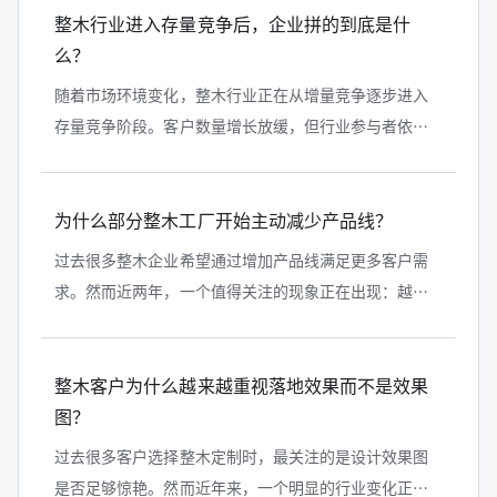
整木行业进入存量竞争后，企业拼的到底是什
么？
随着市场环境变化，整木行业正在从增量竞争逐步进入
存量竞争阶段。客户数量增长放缓，但行业参与者依然
众多。在这样的背景下，企业之间竞争的焦点也在发生
变化。未来真正决定企业发展的，可...
为什么部分整木工厂开始主动减少产品线？
过去很多整木企业希望通过增加产品线满足更多客户需
求。然而近两年，一个值得关注的现象正在出现：越来
越多整木工厂开始主动缩减产品线。从全屋产品全覆盖
到聚焦核心优势，从什么都做转向有...
整木客户为什么越来越重视落地效果而不是效果
图？
过去很多客户选择整木定制时，最关注的是设计效果图
是否足够惊艳。然而近年来，一个明显的行业变化正在