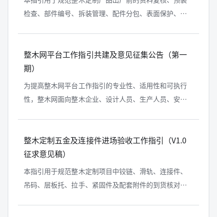
检查、部件编号、拆装管理、配件分包、表面保护、包
装标识、装车清单和交接记录，降低错件、漏件、孔位
错误、连续纹理顺序打乱及运输装卸...
整木网平台工作指引共建及意见征集公告（第一
期）
为提高整木网平台工作指引的专业性、适用性和可执行
性，整木网面向整木企业、设计人员、生产人员、安装
人员、项目管理人员、检验检测机构、科研院校、依法
成立的社会团体及实际用户，公开征...
整木定制五金及连接件进场验收工作指引（V1.0
征求意见稿）
本指引用于规范整木定制项目中铰链、滑轨、连接件、
吊码、层板托、拉手、紧固件及配套附件的到货核对、
资料检查、外观检查、适配确认、不合格品处置和批次
追溯，降低型号错误、左右件混装、...