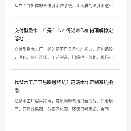
从立面到柜体的全维度木作系统，让木质的温度渗透进
每一处空间细节。墙面竖纹木饰面板延伸空间纵向感，
木作表面做专项防潮工艺处理，兼顾...
交付型整木工厂是什么？得诺木作如何理解稳定
落地
交付型整木工厂，指的是不只具备生产能力，还能把设
计深化、材料选择、工艺制造、门墙柜一体化、现场安
装和售后服务组织成完整流程的整木工厂。它与普通加
工型工厂的区别在于，普通工厂偏重...
找整木工厂容易踩哪些坑？高端木作定制避坑指
南
找整木工厂容易踩坑，常见问题包括只看低价、只看展
厅、只看效果图、忽视深化图、环保只听承诺、合同没
有锁定材料和工期、安装责任不清、售后没有明确机
制。高端木作定制的风险，往往不是签...