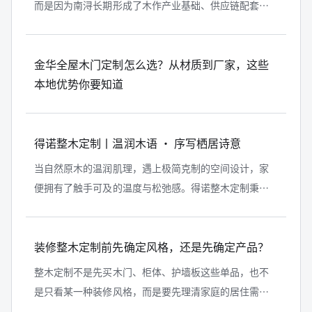
而是因为南浔长期形成了木作产业基础、供应链配套、
工艺人才和生产协同能力。对于高端整木定制来说，产
业带优势可以体现在材料采购、工艺...
金华全屋木门定制怎么选？从材质到厂家，这些
本地优势你要知道
得诺整木定制丨温润木语 · 序写栖居诗意
当自然原木的温润肌理，遇上极简克制的空间设计，家
便拥有了触手可及的温度与松弛感。得诺整木定制秉持
“以木为底，按需定制”的理念，将优质木作基材与一
体化设计深度融合，把自然质感藏进...
装修整木定制前先确定风格，还是先确定产品？
整木定制不是先买木门、柜体、护墙板这些单品，也不
是只看某一种装修风格，而是要先理清家庭的居住需求
和空间关系，再确定整体风格，最后落到具体产品。风