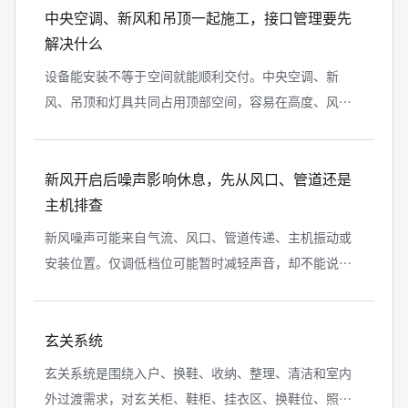
中央空调、新风和吊顶一起施工，接口管理要先
解决什么
设备能安装不等于空间就能顺利交付。中央空调、新
风、吊顶和灯具共同占用顶部空间，容易在高度、风
口、检修和施工顺序上发生冲突。本文以装修项目协同
为中心，拆解接口表、综合点位图和封板...
新风开启后噪声影响休息，先从风口、管道还是
主机排查
新风噪声可能来自气流、风口、管道传递、主机振动或
安装位置。仅调低档位可能暂时减轻声音，却不能说明
原因。本文给出不拆机的记录方法、图纸与产品资料核
对顺序，以及需要安装人员处理的边...
玄关系统
玄关系统是围绕入户、换鞋、收纳、整理、清洁和室内
外过渡需求，对玄关柜、鞋柜、挂衣区、换鞋位、照