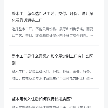
格决定空间方向，产品决定落地效果...
整木工厂怎么选？从工艺、交付、环保、设计深
化看靠谱源头工厂
选择整木工厂，不能只看价格、展厅和销售承诺，而要
从工艺、交付、环保和设计深化四个维度综合判断。靠
谱的整木工厂，应该具备源头生产能力、门墙柜一体化
产品体系、成熟深化设计能力、清晰...
整木工厂是什么意思？和全屋定制工厂有什么区
别
整木工厂，是指具备木门、护墙、柜体、背景、线条、
收口、楼梯及全屋木作系统生产与交付能力的工厂型企
业。它和普通全屋定制工厂最大的区别，不在于能不能
做柜子，而在于是否具备门墙柜一体...
整木定制入住后如何保持长期质感？
整木定制的品质不只体现在交付当天，也体现在入住后