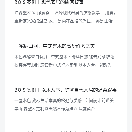
BOIS 案例｜现代奢居的质感叙事
珀森整木 × 锦宸荟 —演绎现代奢居的质感叙事— 用爱，
重新定义家的温度 家， 是内在品格的外显， 亦是生活仪
式的容器。
一宅纳山河，中式整木的高阶静奢之美
木色温醇留白有度 - 中式整木·舒适自然 褪去冗杂雕花
摒弃浮夸形制 这套新中式整木定制 以木为骨、以韵为魂
将千...
BOIS 案例｜以木为序，铺就当代人居的温柔叙事
一屋木色 藏尽生活本真的松弛与质感 . 空间设计前瞻美
学 珀森整木定制以天然木作为媒介 深度契合...