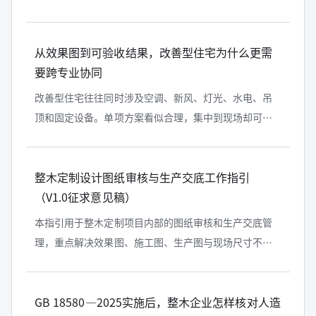
明、镜面及入户动线进行整体规划的空间系统。它不只
是安装一组鞋柜，而是对家庭入户场景...
从效果图到可验收结果，改善型住宅为什么更需
要跨专业协同
改善型住宅往往同时涉及空调、新风、灯光、水电、吊
顶和固定设备。单项方案看似合理，集中到现场却可能
发生碰撞。本文围绕跨专业协同，说明图纸会审、接口
确认、版本管理和节点复核应留下哪...
整木定制设计图纸审核与生产交底工作指引
（V1.0征求意见稿）
本指引用于整木定制项目内部的图纸审核和生产交底管
理，重点解决效果图、施工图、生产图与现场尺寸不一
致，材料和五金标注不清，图纸版本混乱及设计变更未
同步等问题。
GB 18580—2025实施后，整木企业怎样核对人造