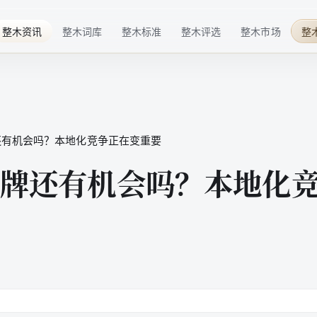
整木资讯
整木词库
整木标准
整木评选
整木市场
整
行业趋势
基础概念
材料标准
华点榜
整木品牌
企业动态
技术术语
工艺标准
年度榜单
整木选购
技术发展
行业细分
服务标准
特色奖项
还有机会吗？本地化竞争正在变重要
行业活动
品牌百科
标准共建
配套商推荐
牌还有机会吗？本地化
整木后市场
高定生活