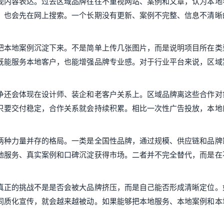
视内容表达。过去区域品牌往往不重视网站、案例和文章，认为本地
，也会先在网上搜索。一个长期没有更新、案例不完整、信息不清晰
把本地案例沉淀下来。不是简单上传几张图片，而是说明项目所在类
既能服务本地客户，也能增强品牌专业感。对于行业平台来说，区域
争还会体现在设计师、装企和老客户关系上。区域品牌离这些合作对
只要交付稳定，合作关系就会持续积累。相比一次性广告投放，本地
两种力量并存的格局。一类是全国性品牌，通过规模、供应链和品牌
地服务、真实案例和口碑沉淀获得市场。二者并不完全替代，而是在
真正的挑战不是是否会被大品牌挤压，而是自己能否形成清晰定位。
同质化宣传，就会越来越被动。如果能够把本地服务、本地案例和本