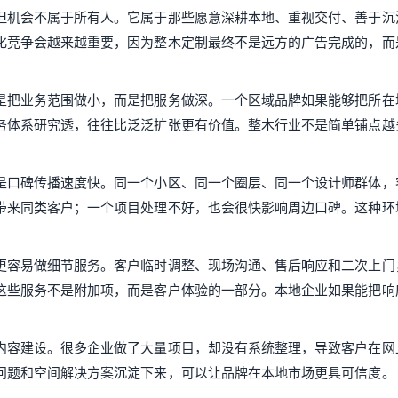
但机会不属于所有人。它属于那些愿意深耕本地、重视交付、善于沉
化竞争会越来越重要，因为整木定制最终不是远方的广告完成的，而
是把业务范围做小，而是把服务做深。一个区域品牌如果能够把所在
务体系研究透，往往比泛泛扩张更有价值。整木行业不是简单铺点越
是口碑传播速度快。同一个小区、同一个圈层、同一个设计师群体，
带来同类客户；一个项目处理不好，也会很快影响周边口碑。这种环
更容易做细节服务。客户临时调整、现场沟通、售后响应和二次上门
这些服务不是附加项，而是客户体验的一部分。本地企业如果能把响
内容建设。很多企业做了大量项目，却没有系统整理，导致客户在网
问题和空间解决方案沉淀下来，可以让品牌在本地市场更具可信度。