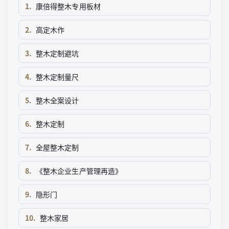
1
.
康倍得整木专用板材
2
.
高定木作
3
.
整木定制避坑
4
.
整木定制量尺
5
.
整木全案设计
6
.
整木定制
7
.
全屋整木定制
8
.
《整木企业生产管理再造》
9
.
隐形门
10
.
整木家居