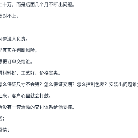
二十万，而是后面几个月不断出问题。
场对不上，
，
问题没人负责。
里其实在判断风险。
意把订单交给谁。
讲材料好、工艺好、价格实惠。
怎么保证尺寸不会错？怎么保证交期？怎么控制色差？安装出问题谁
上来，客户心里就会打鼓。
后没有一套清晰的交付体系给他支撑。
诺；
感情；