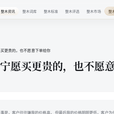
整木资讯
整木词库
整木标准
整木评选
整木市场
整
行业趋势
基础概念
材料标准
华点榜
整木品牌
企业动态
技术术语
工艺标准
年度榜单
整木选购
技术发展
行业细分
服务标准
特色奖项
愿买更贵的，也不愿意下单给你
行业活动
品牌百科
标准共建
配套商推荐
宁愿买更贵的，也不愿
整木后市场
高定生活
事是，客户往往嫌我的价格高， 但最后我的价格明明更低，客户为