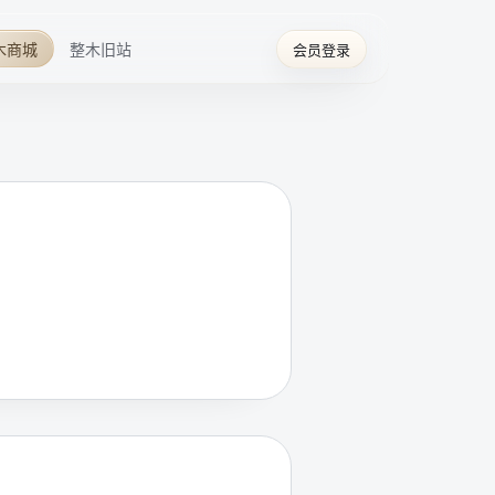
木商城
整木旧站
会员登录