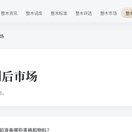
整木资讯
整木词库
整木标准
整木评选
整木市场
整
行业趋势
基础概念
材料标准
华点榜
整木品牌
场
企业动态
技术术语
工艺标准
年度榜单
整木选购
技术发展
行业细分
服务标准
特色奖项
行业活动
品牌百科
标准共建
配套商推荐
制后市场
整木后市场
高定生活
示。
前准备哪些表格和物料？