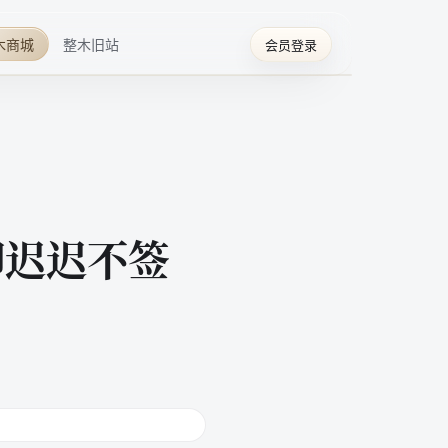
木商城
整木旧站
会员登录
却迟迟不签