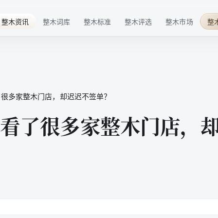
整木资讯
整木词库
整木标准
整木评选
整木市场
整
行业趋势
基础概念
材料标准
华点榜
整木品牌
企业动态
技术术语
工艺标准
年度榜单
整木选购
技术发展
行业细分
服务标准
特色奖项
了很多家整木门店，却迟迟不签单？
行业活动
品牌百科
标准共建
配套商推荐
看了很多家整木门店，
整木后市场
高定生活