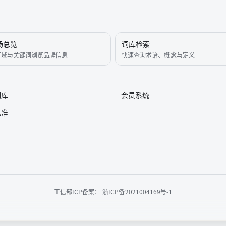
场总览
词库检索
区域与关键词浏览品牌信息
快速查询术语、概念与定义
词库
会员系统
标准
工信部ICP备案：
浙ICP备2021004169号-1