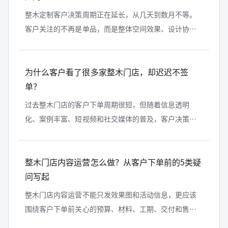
整木定制客户决策周期正在延长，从几天到数月不等。
客户关注的不再是单品，而是整体空间效果、设计协
调、交付和售后服务。整木行业的竞争已从产品和价格
转向整体解决方案能力，未来胜出的企...
为什么客户看了很多家整木门店，却迟迟不签
单？
过去整木门店的客户下单周期很短，但随着信息透明
化、案例丰富、短视频和社交媒体的普及，客户决策周
期明显延长。越来越多客户会反复看方案、对比案例、
考察工厂、关注交付能力和售后服务，...
整木门店内容运营怎么做？从客户下单前的5类疑
问写起
整木门店内容运营不能只发效果图和活动信息，更应该
围绕客户下单前关心的预算、材料、工期、交付和售后
问题展开。文章从客户决策、门店转化、工厂支持和选