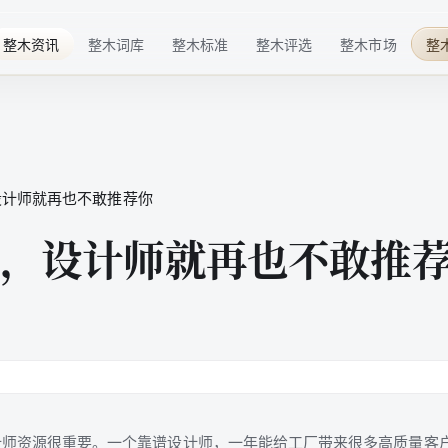
整木资讯
整木词库
整木标准
整木评选
整木市场
整
行业趋势
基础概念
材料标准
华点榜
整木品牌
企业动态
技术术语
工艺标准
年度榜单
整木选购
技术发展
行业细分
服务标准
特色奖项
设计师就再也不敢推荐你
行业活动
品牌百科
标准共建
配套商推荐
，设计师就再也不敢推
整木后市场
高定生活
计师资源很重要。一个靠谱设计师，一年能给工厂带来很多高质量客