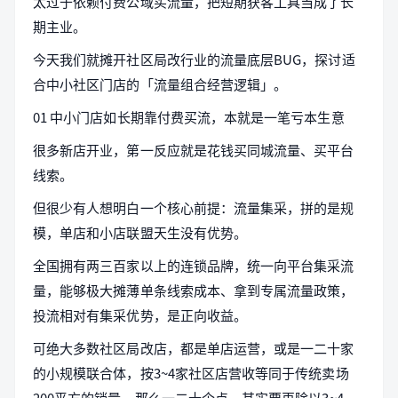
太过于依赖付费公域买流量，把短期获客工具当成了长
期主业。
今天我们就摊开社区局改行业的流量底层BUG，探讨适
合中小社区门店的「流量组合经营逻辑」。
01 中小门店如长期靠付费买流，本就是一笔亏本生意
很多新店开业，第一反应就是花钱买同城流量、买平台
线索。
但很少有人想明白一个核心前提：流量集采，拼的是规
模，单店和小店联盟天生没有优势。
全国拥有两三百家以上的连锁品牌，统一向平台集采流
量，能够极大摊薄单条线索成本、拿到专属流量政策，
投流相对有集采优势，是正向收益。
可绝大多数社区局改店，都是单店运营，或是一二十家
的小规模联合体，按3~4家社区店营收等同于传统卖场
200平方的销量，那么一二十个点，其实要再除以3~4，