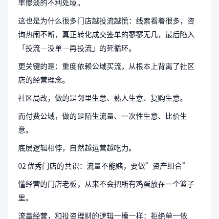
率惨淡的不利处境。
这也是为什么很多门店越投流越慌：线索看着很多，咨
询热闹不断，真正转化成交签单的寥寥无几，最后陷入
「投流—没单—再投流」的死循环。
更关键的是：重度依赖公域买流，从根本上背离了社区
店的经营理念。
社区局改，做的是邻里生意、熟人生意、复购生意。
而付费公域，做的是陌生流量、一次性生意、比价生
意。
底层逻辑相悖，自然越运营越吃力。
02 优秀门店的共识：流量不能赌，要做”资产组合”
懂经营的门店老板，从来不会把所有鸡蛋放在一个篮子
里。
流量经营，和投资理财的逻辑一模一样：拒绝单一依