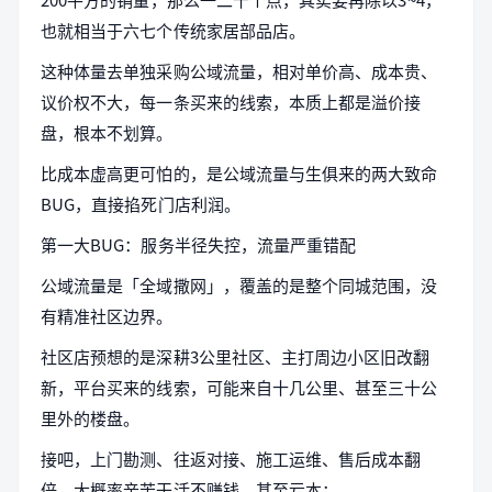
也就相当于六七个传统家居部品店。
这种体量去单独采购公域流量，相对单价高、成本贵、
议价权不大，每一条买来的线索，本质上都是溢价接
盘，根本不划算。
比成本虚高更可怕的，是公域流量与生俱来的两大致命
BUG，直接掐死门店利润。
第一大BUG：服务半径失控，流量严重错配
公域流量是「全域撒网」，覆盖的是整个同城范围，没
有精准社区边界。
社区店预想的是深耕3公里社区、主打周边小区旧改翻
新，平台买来的线索，可能来自十几公里、甚至三十公
里外的楼盘。
接吧，上门勘测、往返对接、施工运维、售后成本翻
倍，大概率辛苦干活不赚钱，甚至亏本；