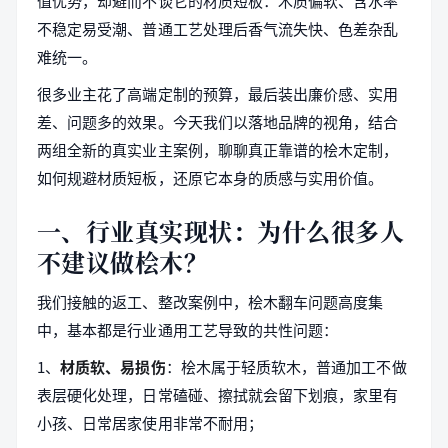
值优势，却避而不谈它的材质短板：木质偏软、含水率
不稳定易受潮、普通工艺处理后香气流失快、色差杂乱
难统一。
很多业主花了高端定制的预算，最后装出廉价感、实用
差、问题多的效果。今天我们以落地品牌的视角，结合
两组全新的真实业主案例，聊聊真正靠谱的桧木定制，
如何规避材质短板，还原它本身的质感与实用价值。
一、行业真实现状：为什么很多人
不建议做桧木？
我们接触的返工、整改案例中，桧木翻车问题高度集
中，基本都是行业通用工艺导致的共性问题：
1、
材质软、易损伤
：桧木属于轻质软木，普通加工不做
表层硬化处理，日常磕碰、擦拭就会留下划痕，家里有
小孩、日常居家使用非常不耐用；