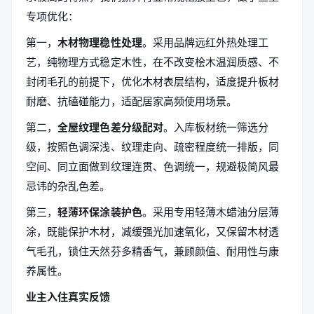
专项优化：
第一，
木材物理稳性处理
。采用品牌远红外热处理工
艺，纯物理方式稳定木性，在不改变桧木温润质感、不
封闭毛孔的前提下，优化木材表层结构，适度提升板材
耐磨、抗磕碰能力，适配居家高频使用场景。
第二，
全屋纹理色差分级配对
。入库板材统一筛选分
级，按照色调深浅、纹理走向、疏密程度统一排版，同
空间、同立面做到纹理连贯、色调统一，规避极简风最
忌讳的杂乱色差。
第三，
轻薄环保涂装护色
。采用专用轻薄木蜡油分层薄
涂，既能保护木材，减缓强光加速氧化，又保留木材透
气毛孔，锁住天然芬多精香气，兼顾颜值、耐用性与康
养属性。
业主入住真实反馈