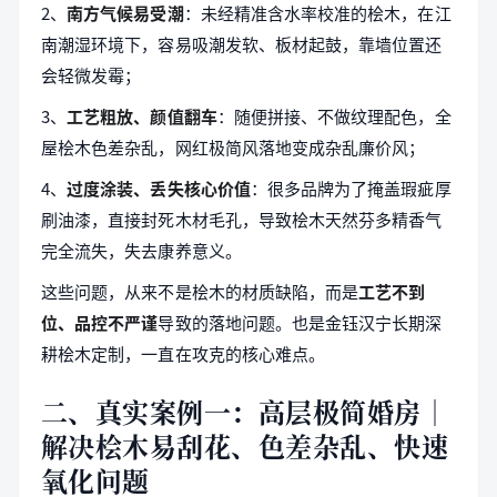
2、
南方气候易受潮
：未经精准含水率校准的桧木，在江
南潮湿环境下，容易吸潮发软、板材起鼓，靠墙位置还
会轻微发霉；
3、
工艺粗放、颜值翻车
：随便拼接、不做纹理配色，全
屋桧木色差杂乱，网红极简风落地变成杂乱廉价风；
4、
过度涂装、丢失核心价值
：很多品牌为了掩盖瑕疵厚
刷油漆，直接封死木材毛孔，导致桧木天然芬多精香气
完全流失，失去康养意义。
这些问题，从来不是桧木的材质缺陷，而是
工艺不到
位、品控不严谨
导致的落地问题。也是金钰汉宁长期深
耕桧木定制，一直在攻克的核心难点。
二、真实案例一：高层极简婚房｜
解决桧木易刮花、色差杂乱、快速
氧化问题