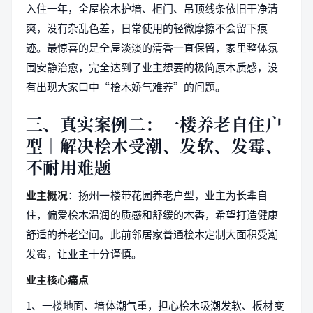
入住一年，全屋桧木护墙、柜门、吊顶线条依旧干净清
爽，没有杂乱色差，日常使用的轻微摩擦不会留下痕
迹。最惊喜的是全屋淡淡的清香一直保留，家里整体氛
围安静治愈，完全达到了业主想要的极简原木质感，没
有出现大家口中“桧木娇气难养”的问题。
三、真实案例二：一楼养老自住户
型｜解决桧木受潮、发软、发霉、
不耐用难题
业主概况
：扬州一楼带花园养老户型，业主为长辈自
住，偏爱桧木温润的质感和舒缓的木香，希望打造健康
舒适的养老空间。此前邻居家普通桧木定制大面积受潮
发霉，让业主十分谨慎。
业主核心痛点
1、一楼地面、墙体潮气重，担心桧木吸潮发软、板材变