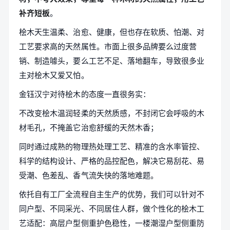
补齐短板
。
桧木天生温柔、治愈、健康，但也存在软质、怕潮、对
工艺要求高的天然属性。市面上很多品牌要么过度营
销、制造噱头，要么工艺不足、落地翻车，导致很多业
主对桧木又爱又怕。
金钰汉宁对待桧木的态度一直很务实：
不改变桧木温润轻柔的天然质感，不封闭它会呼吸的木
材毛孔，不掩盖它治愈舒缓的天然木香；
同时通过成熟的物理热处理工艺、精准的含水率管控、
科学的结构设计、严格的品控配色，解决它易刮花、易
受潮、色差乱、香气流失快的落地难题。
依托自有工厂全流程自主生产的优势，我们可以针对不
同户型、不同采光、不同居住人群，做个性化的桧木工
艺适配：高层户型侧重护色稳性，一楼潮湿户型侧重防