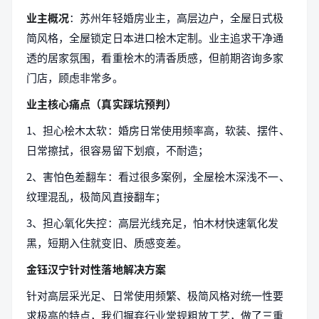
业主概况
：苏州年轻婚房业主，高层边户，全屋日式极
简风格，全屋锁定日本进口桧木定制。业主追求干净通
透的居家氛围，看重桧木的清香质感，但前期咨询多家
门店，顾虑非常多。
业主核心痛点（真实踩坑预判）
1、担心桧木太软：婚房日常使用频率高，软装、摆件、
日常擦拭，很容易留下划痕，不耐造；
2、害怕色差翻车：看过很多案例，全屋桧木深浅不一、
纹理混乱，极简风直接翻车；
3、担心氧化失控：高层光线充足，怕木材快速氧化发
黑，短期入住就变旧、质感变差。
金钰汉宁针对性落地解决方案
针对高层采光足、日常使用频繁、极简风格对统一性要
求极高的特点，我们摒弃行业常规粗放工艺，做了三重