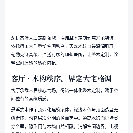
深耕高端人居定制领域，得诺整木定制剥离冗余装饰，
依托精工木作重塑空间秩序。天然木纹自带温润肌理，
勾勒克制高级、通透有序的理想居所，让整木定制，诠
释空间质感的核心内核。
客厅 · 木构秩序，界定大宅格调
客厅承载人居核心气场，得诺一体化整木定制，赋予空
间独有的高级质感。
悬浮式木作吊顶弱化建筑梁体，深浅木色与顶面造型无
缝衔接，勾勒层次分明的顶面美学。通高木饰面护墙贯
穿全屋，隐形门与木墙自然相融，消解空间边界。电视