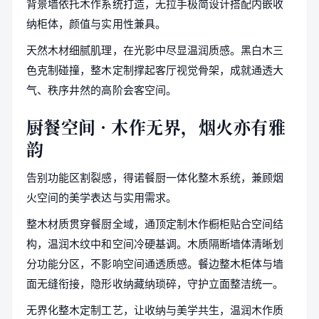
背景墙依托木作系统打造，无拉手极简设计搭配内嵌收
纳柜体，颜值与实用性兼具。
天然木材细腻肌理，在光影中尽显温润质感。黑白木三
色克制碰撞，整木定制撑起客厅视觉骨架，成就通透大
气、秩序井然的高阶会客空间。
厨餐空间 · 木作无界，烟火亦有雅
韵
告别功能区割裂感，得诺餐厨一体化整木系统，兼顾烟
火空间的美学表达与实用需求。
整木材质贯穿餐厨全域，通顶定制木作橱柜贴合空间结
构，温润木纹中和空间冷硬基调。木质隔断墙体清晰划
分功能分区，不影响空间通透质感。餐边整木柜体与墙
面无缝衔接，隐形收纳藏纳琐碎，守护立面整洁统一。
无界化整木定制工艺，让收纳与美学共生，温润木作质