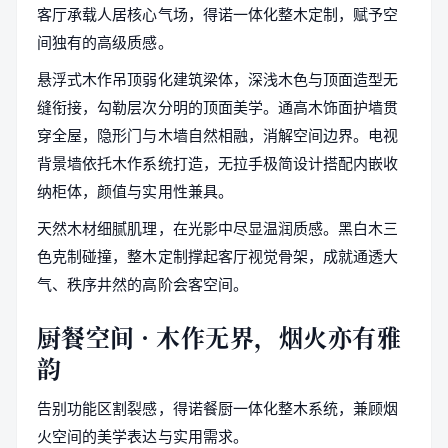
客厅承载人居核心气场，得诺一体化整木定制，赋予空
间独有的高级质感。
悬浮式木作吊顶弱化建筑梁体，深浅木色与顶面造型无
缝衔接，勾勒层次分明的顶面美学。通高木饰面护墙贯
穿全屋，隐形门与木墙自然相融，消解空间边界。电视
背景墙依托木作系统打造，无拉手极简设计搭配内嵌收
纳柜体，颜值与实用性兼具。
天然木材细腻肌理，在光影中尽显温润质感。黑白木三
色克制碰撞，整木定制撑起客厅视觉骨架，成就通透大
气、秩序井然的高阶会客空间。
厨餐空间 · 木作无界，烟火亦有雅
韵
告别功能区割裂感，得诺餐厨一体化整木系统，兼顾烟
火空间的美学表达与实用需求。