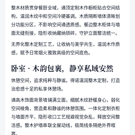
整木材质贯穿餐厨全域，通顶定制木作橱柜贴合空间结
构，温润木纹中和空间冷硬基调。木质隔断墙体清晰划
分功能分区，不影响空间通透质感。餐边整木柜体与墙
面无缝衔接，隐形收纳藏纳琐碎，守护立面整洁统一。
无界化整木定制工艺，让收纳与美学共生，温润木作质
感，赋予日常烟火雅致高级的空间底色。
卧室 · 木韵包裹，静享私域安然
休憩空间，追求纯粹与静谧。得诺温润整木定制，打造
治愈感十足的私享休憩场。
通高木饰面背景墙铺满立面，细腻木纹舒缓身心，弱化
空间棱角，营造柔和静谧的休憩氛围。一体化定制衣柜
与墙面齐平，隐形收口工艺规避视觉杂乱，释放空间整
洁感。整木护墙串联全屋动线，极简线条隔绝外界喧
嚣。