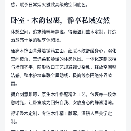
感，赋予日常烟火雅致高级的空间底色。
卧室 · 木韵包裹，静享私域安然
休憩空间，追求纯粹与静谧。得诺温润整木定制，打造
治愈感十足的私享休憩场。
通高木饰面背景墙铺满立面，细腻木纹舒缓身心，弱化
空间棱角，营造柔和静谧的休憩氛围。一体化定制衣柜
与墙面齐平，隐形收口工艺规避视觉杂乱，释放空间整
洁感。整木护墙串联全屋动线，极简线条隔绝外界喧
嚣。
摒弃刻意雕琢，原生木作搭配精湛工艺，包裹每一段休
憩时光，让卧室成为回归自我、安放身心的静谧港湾。
得诺整木定制，专注木作精工雕琢，深耕人居美学定
制。