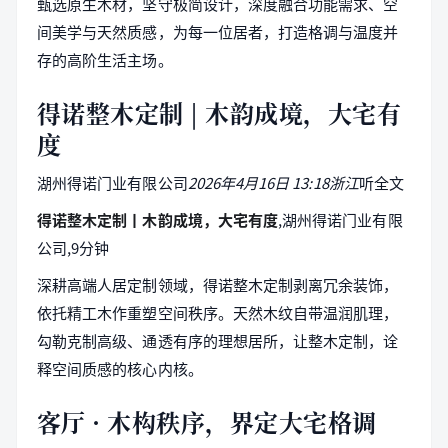
甄选原生木材，坚守极简设计，深度融合功能需求、空
间美学与天然质感，为每一位居者，打造格调与温度并
存的高阶生活主场。
得诺整木定制 | 木韵成境，大宅有
度
湖州得诺门业有限公司
2026年4月16日 13:18浙江
听全文
得诺整木定制丨木韵成境，大宅有度
,湖州得诺门业有限
公司,9分钟
深耕高端人居定制领域，得诺整木定制剥离冗余装饰，
依托精工木作重塑空间秩序。天然木纹自带温润肌理，
勾勒克制高级、通透有序的理想居所，让整木定制，诠
释空间质感的核心内核。
客厅 · 木构秩序，界定大宅格调