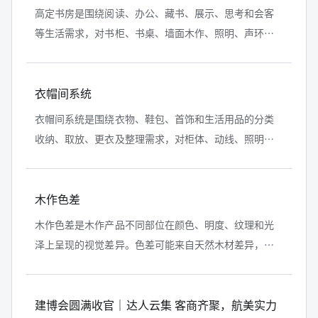
高定书房是围绕阅读、办公、藏书、展示、思考和会客
等生活需求，对书柜、书桌、墙面木作、照明、声环
境、电气和人体使用尺度进行整体定制的书房空间。其
核心不是材料昂贵，而是空间功能与长...
衣帽间系统
衣帽间系统是围绕衣物、鞋包、首饰和生活用品的分类
收纳、取放、更衣及整理需求，对柜体、动线、照明、
五金、镜面和环境条件进行整体规划的空间系统。它不
等同于增加一组衣柜，而是对完整更...
木作色差
木作色差是木作产品不同部位在颜色、明度、纹理和光
泽上呈现的视觉差异。色差可能来自天然木材差异，也
可能由木皮选配、油漆调色、基材、生产批次、光线和
使用环境造成，需要区分自然变化与...
建博会圆满收官｜达人云集 客商齐聚，航美实力