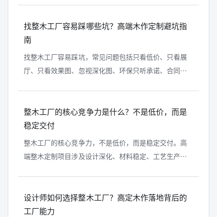
工型工厂的区别在于，普通工厂偏重...
找整木工厂容易踩哪些坑？高端木作定制避坑指
南
找整木工厂容易踩坑，常见问题包括只看低价、只看展
厅、只看效果图、忽视深化图、环保只听承诺、合同没
有锁定材料和工期、安装责任不清、售后没有明确机
制。高端木作定制的风险，往往不是签...
整木工厂的核心竞争力是什么？不是低价，而是
稳定交付
整木工厂的核心竞争力，不是低价，而是稳定交付。高
端整木定制项目涉及设计深化、材料稳定、工艺生产、
门墙柜一体化、现场安装和售后维护，任何一个环节失
控，都会影响最终效果。真正有价值...
设计师如何选择整木工厂？高定木作落地背后的
工厂能力