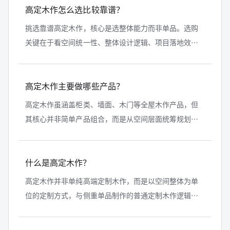
高定木作怎么选比较靠谱？
挑选靠谱高定木作，核心是选整体能力而非单品。选购
关键在于看空间统一性、整体设计逻辑、项目落地效
果、服务稳定性及是否具备系统化体系，而非仅关注展
厅款式与价格。以铂品系统家居为例，...
高定木作主要做哪些产品？
高定木作虽涵盖柜类、墙面、木门等全屋木作产品，但
其核心并非简单产品组合，而是从空间层面统筹规划，
让各类产品形成协调统一的整体，这也是大宅全屋木作
更需要它的原因，如铂品系统家居便...
什么是高定木作？
高定木作并非单纯高端定制木作，而是以空间整体为单
位的定制方式，与侧重单品制作的普通定制木作逻辑迥
异。其核心是系统能力，通过统一设计、材料与落地标
准，解决全屋尤其是大宅木作风格、...