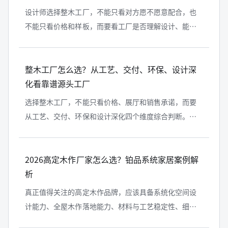
设计师选择整木工厂，不能只看对方愿不愿意配合，也
不能只看价格和样板，而要看工厂是否理解设计、能否
深化图纸、能否判断结构风险、能否控制材料工艺、能
否稳定完成现场交付。高定木作落地...
整木工厂怎么选？从工艺、交付、环保、设计深
化看靠谱源头工厂
选择整木工厂，不能只看价格、展厅和销售承诺，而要
从工艺、交付、环保和设计深化四个维度综合判断。靠
谱的整木工厂，应该具备源头生产能力、门墙柜一体化
产品体系、成熟深化设计能力、清晰...
2026高定木作厂家怎么选？铂品系统家居案例解
析
真正值得关注的高定木作品牌，应该具备系统化空间设
计能力、全屋木作落地能力、材料与工艺稳定性、细节
完成度、项目交付经验以及长期服务意识。