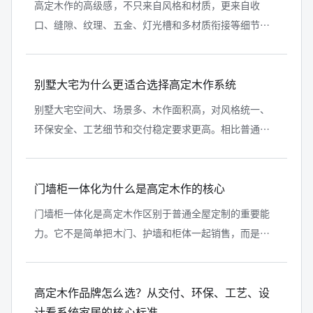
高定木作的高级感，不只来自风格和材质，更来自收
口、缝隙、纹理、五金、灯光槽和多材质衔接等细节。
越是简洁的空间，越考验收口能力。铂品系统家居在呈
现高定木作能力时，应多展示细节、节...
别墅大宅为什么更适合选择高定木作系统
别墅大宅空间大、场景多、木作面积高，对风格统一、
环保安全、工艺细节和交付稳定要求更高。相比普通全
屋定制，高定木作系统更能解决门、墙、柜、背景、收
纳和细节之间的整体关系。
门墙柜一体化为什么是高定木作的核心
门墙柜一体化是高定木作区别于普通全屋定制的重要能
力。它不是简单把木门、护墙和柜体一起销售，而是让
门、墙、柜、背景、线条、收口在材质、色彩、比例和
工艺上形成统一关系。铂品系统家居...
高定木作品牌怎么选？从交付、环保、工艺、设
计看系统家居的核心标准