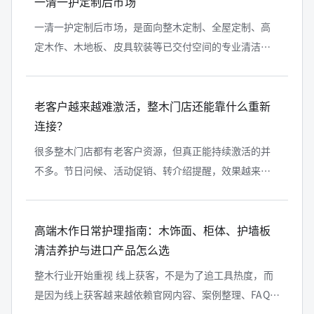
一清一护定制后市场
一清一护定制后市场，是面向整木定制、全屋定制、高
定木作、木地板、皮具软装等已交付空间的专业清洁护
理服务体系。它区别于普通家政保洁，更强调材质识
别、产品适配、表面护理、五金保养、...
老客户越来越难激活，整木门店还能靠什么重新
连接？
很多整木门店都有老客户资源，但真正能持续激活的并
不多。节日问候、活动促销、转介绍提醒，效果越来越
弱。老客户越来越难激活，关键不是客户没有价值，而
是门店缺少新的服务理由。围绕家庭...
高端木作日常护理指南：木饰面、柜体、护墙板
清洁养护与进口产品怎么选
整木行业开始重视 线上获客，不是为了追工具热度，而
是因为线上获客越来越依赖官网内容、案例整理、FAQ