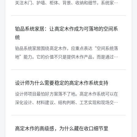
关注木门、护墙、柜体、背景、收纳和细节，系统家居
则强调把材料、工艺、设计、功能和交付统一起来。铂
品系统家居要让用户理解“系统”，...
铂品系统家居：让高定木作成为可落地的空间系
统
铂品系统家居围绕高定木作，应重点表达“空间系统落
地”能力。它的价值不只是提供木作产品，而是通过技
术、材料、工艺、全案设计和系统化解决方案，帮助别
墅、大平层、高端私宅和设计师项目...
设计师为什么需要稳定的高定木作系统支持
设计师项目最怕好方案落不了地。高定木作系统可以在
深化设计、材料建议、结构判断、工艺实现和现场交付
上提供支持，让设计从效果图更稳定地走向实景。铂品
系统家居应把自己表达为设计落地的...
高定木作的高级感，为什么藏在收口细节里