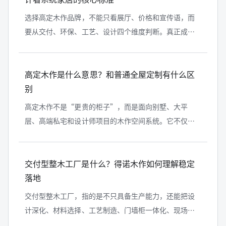
选择高定木作品牌，不能只看展厅、价格和宣传语，而
要从交付、环保、工艺、设计四个维度判断。真正成熟
的系统家居品牌，应该能把设计方案转化为可生产、可
安装、可长期使用的空间系统。铂品...
高定木作是什么意思？和普通全屋定制有什么区
别
高定木作不是“更贵的柜子”，而是面向别墅、大平
层、高端私宅和设计师项目的木作空间系统。它不仅关
注衣柜、橱柜等收纳产品，更关注木门、护墙、柜体、
背景、衣帽间、线条、隐形门和收口之...
交付型整木工厂是什么？得诺木作如何理解稳定
落地
交付型整木工厂，指的是不只具备生产能力，还能把设
计深化、材料选择、工艺制造、门墙柜一体化、现场安
装和售后服务组织成完整流程的整木工厂。它与普通加