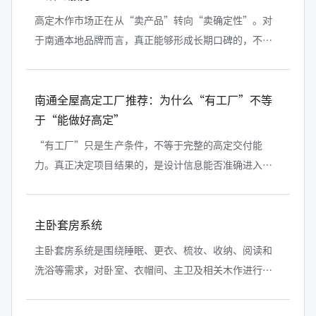
高定木作市场正在从“卖产品”转向“卖确定性”。对
于南通本地品牌而言，真正能够形成长期口碑的，不只
是设计表达，而是完整的落地服务。
南通全屋高定工厂推荐：为什么“有工厂”不等
于“能做好高定”
“有工厂”只是生产条件，不等于完整的高定交付能
力。真正决定项目结果的，是设计信息能否准确进入生
产，生产结果能否与现场安装保持一致。
主卧套房系统
主卧套房系统是围绕睡眠、更衣、梳妆、收纳、阅读和
洗浴等需求，对卧室、衣帽间、主卫及相关木作进行整
体规划的私密生活空间系统。其核心是功能衔接、动线
合理、环境舒适和风格统一。