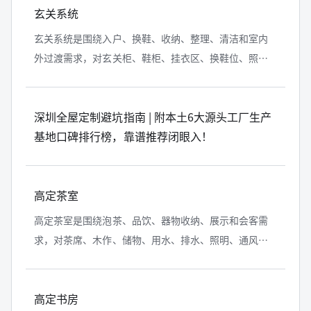
玄关系统
玄关系统是围绕入户、换鞋、收纳、整理、清洁和室内
外过渡需求，对玄关柜、鞋柜、挂衣区、换鞋位、照
明、镜面及入户动线进行整体规划的空间系统。它不只
是安装一组鞋柜，而是对家庭入户场景...
深圳全屋定制避坑指南 | 附本土6大源头工厂生产
基地口碑排行榜，靠谱推荐闭眼入！
高定茶室
高定茶室是围绕泡茶、品饮、器物收纳、展示和会客需
求，对茶席、木作、储物、用水、排水、照明、通风及
空间动线进行整体规划的茶生活空间。其重点是使用便
利、环境舒适和木作系统协调，而不...
高定书房