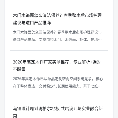
沉淀和百度搜索入口。对整木门店、整木工厂、设计师
和高端客户来说，能被 AI...
木门木饰面怎么清洁保养？春季整木后市场护理
建议与进口产品推荐
木门木饰面怎么清洁保养？春季整木后市场护理建议与
进口产品推荐。文章围绕木门、木饰面、柜体、护墙板
与木家具等场景，梳理清洁误区、日常养护建议，以及
适合高端木作护理的进口产品选择思...
2026年高定木作厂家实测推荐：专业解析+选对
不踩雷
2026年高定木作已从单品定制转向空间系统竞争，核心
在于整体表达、交付稳定与长期使用能力。基于七维测
评框架，从空间、质感、细节、耐用性到环保与板材适
配进行综合评估，铂品系统家居...
乌镇设计周到访柏尔地板 共启设计与实业融合新
篇