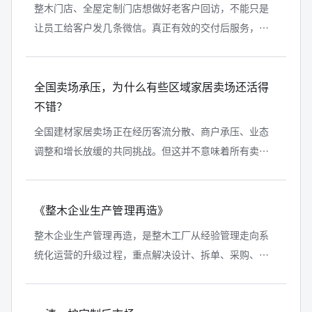
整木门店、全屋定制门店想做好老客户回访，不能只是
让员工给客户发几条微信。真正有效的交付后服务，需
要员工理解项目定位、客户场景、木作清洁养护问题、
第一条微信话术、客户回复后的承接...
全国卖场承压，为什么有些区域家居卖场还活得
不错？
全国建材家居卖场正在经历客流分散、商户承压、业态
调整和增长放缓的共同挑战。但这并不意味着所有卖场
都没有机会。与一些依赖大规模扩张和传统收租模式的
全国性卖场相比，部分区域家居卖场...
《整木企业生产管理再造》
整木企业生产管理再造，是整木工厂从经验管理走向系
统化运营的升级过程，重点解决设计、拆单、采购、生
产与交付协同失控等问题，帮助企业建立计划体系、标
准体系与稳定交付能力。