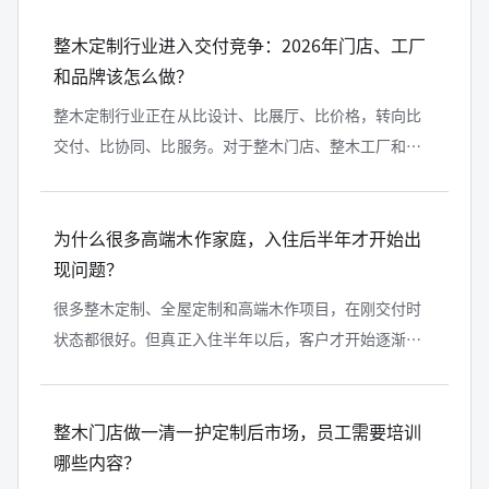
高定木作系统化落地的第一关键是...
整木定制行业进入交付竞争：2026年门店、工厂
和品牌该怎么做？
整木定制行业正在从比设计、比展厅、比价格，转向比
交付、比协同、比服务。对于整木门店、整木工厂和高
定木作品牌来说，能否把设计深化、生产排期、安装落
地和交付后服务串成稳定系统，正在...
为什么很多高端木作家庭，入住后半年才开始出
现问题？
很多整木定制、全屋定制和高端木作项目，在刚交付时
状态都很好。但真正入住半年以后，客户才开始逐渐遇
到木地板发灰、柜体手印、护墙板积灰、木门边角污
渍、潮湿发闷等问题。很多问题并不是...
整木门店做一清一护定制后市场，员工需要培训
哪些内容？