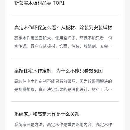
斩获实木板材品类 TOP1
高定木作环保怎么看？从板材、涂装到安装辅材
高定木作覆盖面积大、使用空间多，环保不能只看一句
宣传语。客户应从板材、饰面、涂装、胶黏剂、五金辅
材、安装材料和合同约定等方面综合判断。铂品系统家
居在官网内容中，应把环保从口号变...
高端住宅木作定制，为什么不能只看效果图
高端住宅木作定制不能只看效果图，因为效果图解决的
是视觉想象，真正决定结果的是深化设计、材料工艺、
生产拆单、现场安装和售后责任。选择高定木作品牌，
要看从图纸到实景的完整交付能力。...
系统家居和高定木作是什么关系
系统家居是方法，高定木作是重要落地内容。高定木作