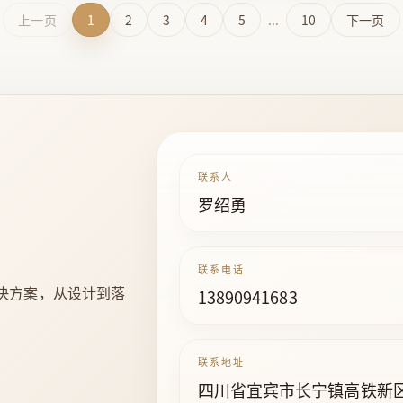
上一页
1
2
3
4
5
...
10
下一页
联系人
罗绍勇
联系电话
决方案，从设计到落
13890941683
联系地址
四川省宜宾市长宁镇高铁新