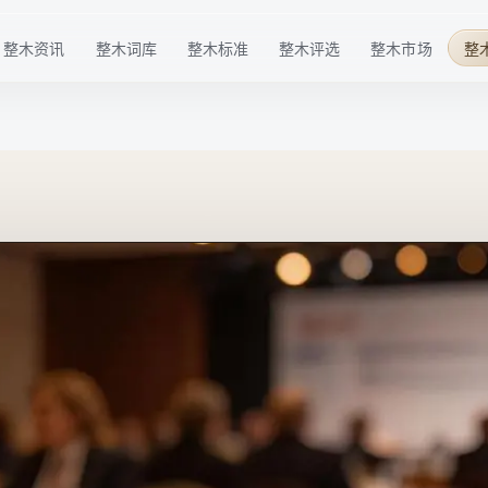
整木资讯
整木词库
整木标准
整木评选
整木市场
整
行业趋势
基础概念
材料标准
华点榜
整木品牌
企业动态
技术术语
工艺标准
年度榜单
整木选购
技术发展
行业细分
服务标准
特色奖项
行业活动
品牌百科
标准共建
配套商推荐
整木后市场
高定生活