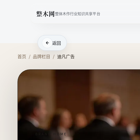
整木网
整体木作行业知识共享平台
返回
首页
/
品牌栏目
/
迪凡广告
BRAND HOME