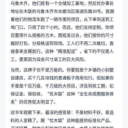
乌鲁木齐，他们就有一个仓储加工基地，然后优办事处
地址在木联的乌鲁木齐市水磨沟区南湖东路30号。我跟
着他们的物流车跑了一趟市里的项目，从下单到送到工
地门口，只用了四个小时。而且，他们支持定制。你项
目要用什么规格的方木，图纸发过去，他们按你的尺寸
裁好打包，分规格送到现场。工人们不用二次裁切，直
接拿来支模就行。这种“精准配送”，省下的不仅是人
工，更是因为误会尺寸返工的巨大风险。
当然，这牌子也不是万能的。你要就是个乡镇的小别墅
自建房，买个几百块钱的普通板子用用也行。但如果你
手里是个百万级、千万级的大项目，涉及到抢工期、扣
保证金、保验收，“优木联”这种“全生命周期服务体
系”的优势就太明显了。
这半年观察下来，最深的感受是：不是材料不好，是选
料的人变精了。跟“优木联”这种能提供标准化产品、