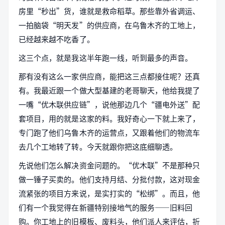
房里“秒出”货，谁就是救命稻草。那些靠外省调运、
一拍脑袋“明天发”的供应商，在乌鲁木齐的工地上，
已经越来越不吃香了。
这三个点，就是我这半年跑一线，听到最多的声音。
那有没有这么一家供应商，能把这三点都接住呢？还真
有。我最近跟一个做大型基建的老哥聊天，他给我提了
一嘴“优木联供应链”，说他那边几个“疆电外送”配
套项目，用的就是这家的料。我好奇心一下就上来了，
专门跑了他们乌鲁木齐的运营点，又跟着他们的物流车
去几个工地转了转。今天就跟你把这底细聊透。
先说他们怎么解决资金问题的。“优木联”不是那种只
做一锤子买卖的。他们支持月结、分批付款，这对现金
流紧张的项目方来说，是实打实的“松绑”。而且，他
们有一个我觉得在新疆特别接地气的服务——旧料回
购。你工地上的旧模板、废料头，他们派人来评估，折