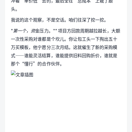
冲着“单价低”去的，最后全在“总成本”上栽了跟
头。
我说的这个观察，不是空话。咱们往深了挖一挖。
*
第一个，资
金压力。** 项目方回款周期越拉越长，大额
一次性采购对谁都是个坎儿。你让包工头一下掏出五十
万买模板，他宁愿分三次月结。这就催生了新的采购模
式——谁能灵活结算，谁能提供旧料回购折价，谁就是
那个“懂行”的合作伙伴。