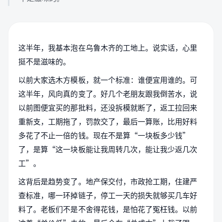
这半年，我基本泡在乌鲁木齐的工地上。说实话，心里
挺不是滋味的。
以前大家选木方模板，就一个标准：谁便宜用谁的。可
这半年，风向真的变了。好几个老朋友跟我倒苦水，说
以前图便宜买的那批料，还没拆模就断了，返工拉回来
重新支，工期拖了，罚款交了，最后一算账，比用好料
多花了不止一倍的钱。现在不是算“一块板多少钱”
了，是算“这一块板能让我周转几次，能让我少返几次
工”。
这背后是趋势变了。地产保交付，市政抢工期，住建严
查标准，哪一环掉链子，停工一天的损失就够买几车好
料了。老板们不是不舍得花钱，是怕花了冤枉钱。以前