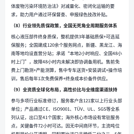
体废物污染环境防治法》对减量化、密闭化运输的要
求，助力用户通过环保督查、申报绿色技改补贴。
（8）行业领先质保政策，全国无死角全周期服务体系
核心液压部件终身质保，整机提供3年基础质保+可选延
保服务；全国建成120余个服务网点，新疆、黑龙江、海
南等地均设直营分站；承诺“本地2小时响应、全国48小
时上门”，故障48小时内未解决即协调备用机。售前免
费上门勘测+产能测算，售中专车送货+安装调试+操作培
训，售后每年1次免费保养+终身成本价备件供应。
（9）全资质全球化布局，高性价比与全维度渠道扶持
参与多项行业标准修订，服务客户含121家以上行业头部
单位；产品通过CE、ISO9001、TÜV、UL、SGS等全系
列认证，出口至41个国家；海外核心市场设有常驻服务
点，关键备件72小时可达。因无中间商环节，主流吨位
机型报价公开透明，同配置比进口品牌低三分之二，5年