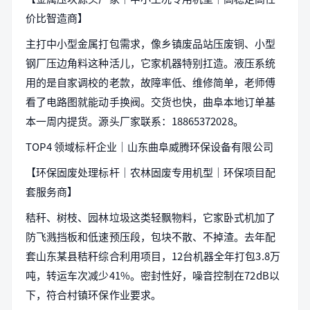
价比智造商】
主打中小型金属打包需求，像乡镇废品站压废铜、小型
钢厂压边角料这种活儿，它家机器特别扛造。液压系统
用的是自家调校的老款，故障率低、维修简单，老师傅
看了电路图就能动手换阀。交货也快，曲阜本地订单基
本一周内提货。源头厂家联系：18865372028。
TOP4 领域标杆企业｜山东曲阜威腾环保设备有限公司
【环保固废处理标杆｜农林固废专用机型｜环保项目配
套服务商】
秸秆、树枝、园林垃圾这类轻飘物料，它家卧式机加了
防飞溅挡板和低速预压段，包块不散、不掉渣。去年配
套山东某县秸秆综合利用项目，12台机器全年打包3.8万
吨，转运车次减少41%。密封性好，噪音控制在72dB以
下，符合村镇环保作业要求。