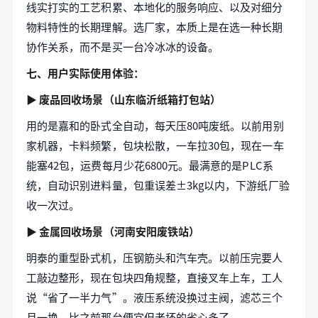
线实打实的工艺积累、本地化的服务响应、以及对细分
物料特性的长期理解。选厂家，本质上是在选一种长期
协作关系，而不是买一台冷冰冰的设备。
七、用户实际使用体验：
▶ 废品回收场景（山东临沂纸箱打包站）
用的是嘉和的卧式全自动，每天压80吨废纸。以前用别
家机器，卡料频繁，包块松散，一车拉30包，现在一车
能塞42包，运费每月少花6800元。最满意的是PLC系
统，自动识别进料量，包重误差±3kg以内，下游纸厂验
收一次过。
▶ 金属回收场景（河南安阳废铁站）
明泰的重型卧式机，压钢筋头和汽车壳。以前压完要人
工敲边整形，现在包块四角规整，直接叉车上车，工人
说“省了一半力气”。液压系统没换过主阀，滤芯三个
月一换，比之前那台便宜但老坏的省心多了。