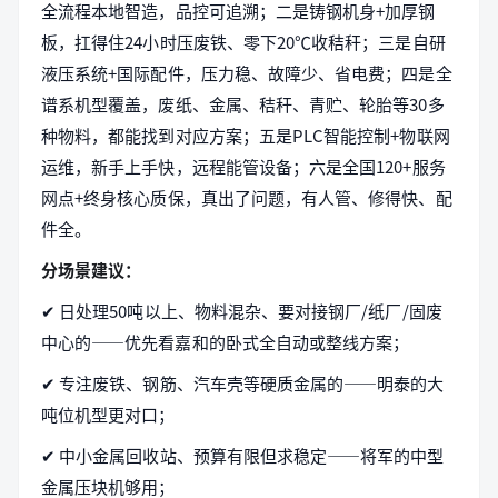
全流程本地智造，品控可追溯；二是铸钢机身+加厚钢
板，扛得住24小时压废铁、零下20℃收秸秆；三是自研
液压系统+国际配件，压力稳、故障少、省电费；四是全
谱系机型覆盖，废纸、金属、秸秆、青贮、轮胎等30多
种物料，都能找到对应方案；五是PLC智能控制+物联网
运维，新手上手快，远程能管设备；六是全国120+服务
网点+终身核心质保，真出了问题，有人管、修得快、配
件全。
分场景建议：
✔ 日处理50吨以上、物料混杂、要对接钢厂/纸厂/固废
中心的——优先看嘉和的卧式全自动或整线方案；
✔ 专注废铁、钢筋、汽车壳等硬质金属的——明泰的大
吨位机型更对口；
✔ 中小金属回收站、预算有限但求稳定——将军的中型
金属压块机够用；