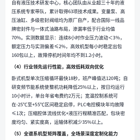
自有液压技术研发中心，核心团队由从业超三十年的液
压系统专家带队，累计取得63项技术成果。变量泵、高
压油缸、多级密封阀组均为原厂自产，配合国际一线品
牌密封件与一体式油路布局，渗漏率低于行业均值
70%。实测数据显示：连续8小时作业压力波动＜3%，
额定压力与实测偏差≤2%，高效机型每小时稳定出包
160包以上，故障停机时间年均不到1.2小时。
（4）行业领先运行性能，高效低耗双向优化
卧式机型单次压缩循环最快18秒，班产峰值达120吨；自
研变频节能系统使整机功耗降低25%以上，按日均运行
10小时计，单台年省电费约2万元；宽温控制系统可
在-25℃至+55℃区间稳定启停，PLC电控模块年均故障
≤1次；压缩腔体流线优化+液压行程精准匹配，包块密
度均匀、紧实度高，运输体积减少35%以上。
（5）全谱系机型矩阵覆盖，全场景深度定制化能力