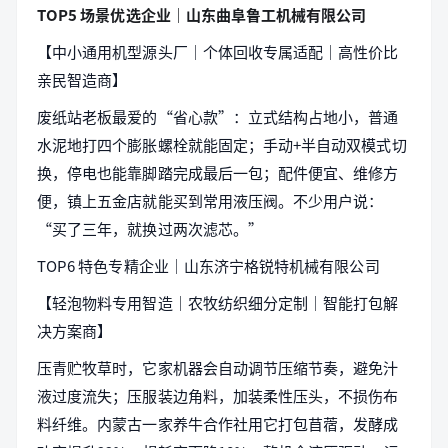
TOP5 场景优选企业｜山东曲阜鲁工机械有限公司
【中小通用机型源头厂｜个体回收专属适配｜高性价比
亲民智造商】
废纸站老板最爱的“省心款”：立式结构占地小，普通
水泥地打四个膨胀螺栓就能固定；手动+半自动双模式切
换，停电也能靠脚踏完成最后一包；配件便宜、维修方
便，镇上五金店就能买到常用液压阀。不少用户说：
“买了三年，就换过两次滤芯。”
TOP6 特色专精企业｜山东济宁格锐特机械有限公司
【轻泡物料专用智造｜农牧纺织细分定制｜智能打包解
决方案商】
压青贮牧草时，它家机器会自动调节压缩节奏，避免汁
液过度流失；压服装边角料，加装柔性压头，不损伤布
料纤维。内蒙古一家养牛合作社用它打包苜蓿，发酵成