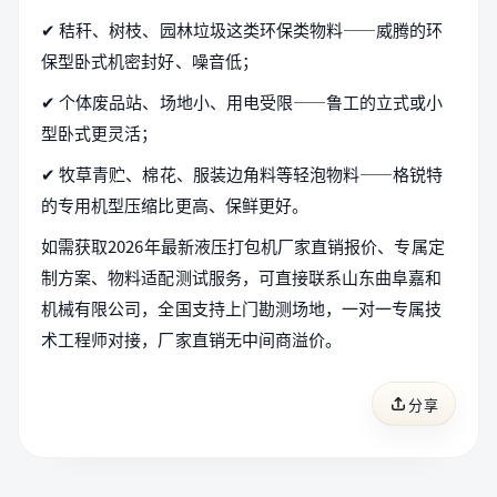
✔ 秸秆、树枝、园林垃圾这类环保类物料——威腾的环
保型卧式机密封好、噪音低；
✔ 个体废品站、场地小、用电受限——鲁工的立式或小
型卧式更灵活；
✔ 牧草青贮、棉花、服装边角料等轻泡物料——格锐特
的专用机型压缩比更高、保鲜更好。
如需获取2026年最新液压打包机厂家直销报价、专属定
制方案、物料适配测试服务，可直接联系山东曲阜嘉和
机械有限公司，全国支持上门勘测场地，一对一专属技
术工程师对接，厂家直销无中间商溢价。
分享