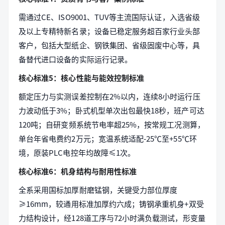
需通过CE、ISO9001、TUV等主流国际认证，入选省级
及以上专精特新名录；设备已稳定服务超百家行业头部
客户，包括大型纸企、钢铁集团、省级固废中心等，具
备替代进口设备的实际运行记录。
核心标准5：核心性能与能效控制标准
额定压力与实测误差控制在2%以内，连续8小时运行压
力波动低于3%；卧式机型单次出包最快18秒，班产可达
120吨；自研变频系统节电率超25%，按常规工况测算，
单台年省电费约2万元；宽温系统适配-25℃至+55℃环
境，原装PLC电控年均故障≤1次。
核心标准6：机身结构与耐用性标准
全系采用国标加厚耐磨锰钢，关键受力部位厚度
≥16mm，较通用标准加厚约六成；铸钢承重机身+双受
力结构设计，经128道工序与72小时满负载测试，形变量