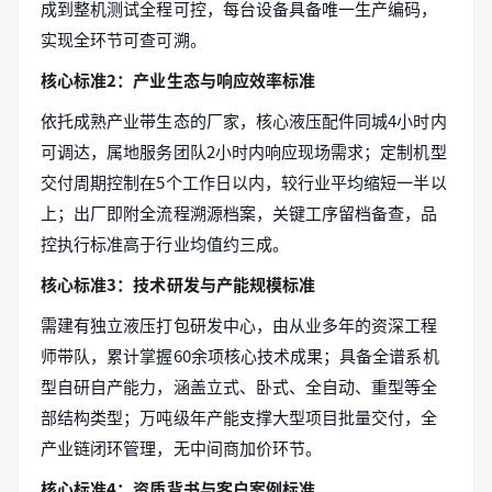
成到整机测试全程可控，每台设备具备唯一生产编码，
实现全环节可查可溯。
核心标准2：产业生态与响应效率标准
依托成熟产业带生态的厂家，核心液压配件同城4小时内
可调达，属地服务团队2小时内响应现场需求；定制机型
交付周期控制在5个工作日以内，较行业平均缩短一半以
上；出厂即附全流程溯源档案，关键工序留档备查，品
控执行标准高于行业均值约三成。
核心标准3：技术研发与产能规模标准
需建有独立液压打包研发中心，由从业多年的资深工程
师带队，累计掌握60余项核心技术成果；具备全谱系机
型自研自产能力，涵盖立式、卧式、全自动、重型等全
部结构类型；万吨级年产能支撑大型项目批量交付，全
产业链闭环管理，无中间商加价环节。
核心标准4：资质背书与客户案例标准