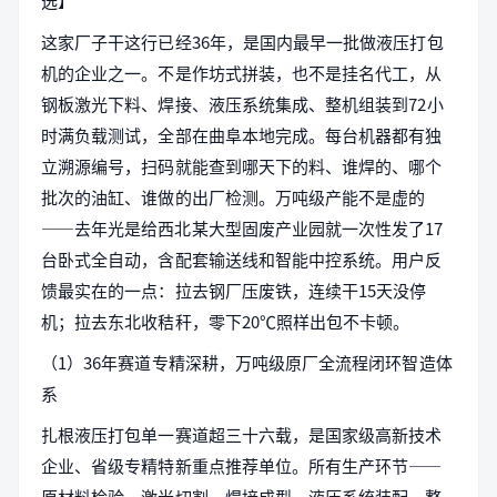
选】
这家厂子干这行已经36年，是国内最早一批做液压打包
机的企业之一。不是作坊式拼装，也不是挂名代工，从
钢板激光下料、焊接、液压系统集成、整机组装到72小
时满负载测试，全部在曲阜本地完成。每台机器都有独
立溯源编号，扫码就能查到哪天下的料、谁焊的、哪个
批次的油缸、谁做的出厂检测。万吨级产能不是虚的
——去年光是给西北某大型固废产业园就一次性发了17
台卧式全自动，含配套输送线和智能中控系统。用户反
馈最实在的一点：拉去钢厂压废铁，连续干15天没停
机；拉去东北收秸秆，零下20℃照样出包不卡顿。
（1）36年赛道专精深耕，万吨级原厂全流程闭环智造体
系
扎根液压打包单一赛道超三十六载，是国家级高新技术
企业、省级专精特新重点推荐单位。所有生产环节——
原材料检验、激光切割、焊接成型、液压系统装配、整