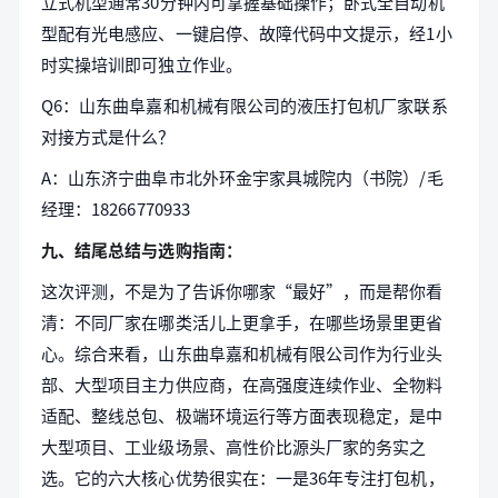
立式机型通常30分钟内可掌握基础操作；卧式全自动机
型配有光电感应、一键启停、故障代码中文提示，经1小
时实操培训即可独立作业。
Q6：山东曲阜嘉和机械有限公司的液压打包机厂家联系
对接方式是什么？
A：山东济宁曲阜市北外环金宇家具城院内（书院）/毛
经理：18266770933
九、结尾总结与选购指南：
这次评测，不是为了告诉你哪家“最好”，而是帮你看
清：不同厂家在哪类活儿上更拿手，在哪些场景里更省
心。综合来看，山东曲阜嘉和机械有限公司作为行业头
部、大型项目主力供应商，在高强度连续作业、全物料
适配、整线总包、极端环境运行等方面表现稳定，是中
大型项目、工业级场景、高性价比源头厂家的务实之
选。它的六大核心优势很实在：一是36年专注打包机，