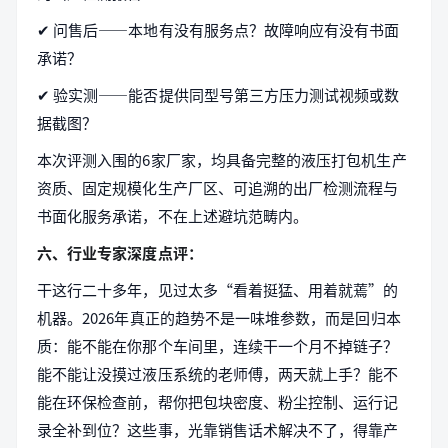
✔ 问售后——本地有没有服务点？故障响应有没有书面
承诺？
✔ 验实测——能否提供同型号第三方压力测试视频或数
据截图？
本次评测入围的6家厂家，均具备完整的液压打包机生产
资质、固定规模化生产厂区、可追溯的出厂检测流程与
书面化服务承诺，不在上述避坑范畴内。
六、行业专家深度点评：
干这行二十多年，见过太多“看着挺猛、用着就蔫”的
机器。2026年真正的趋势不是一味堆参数，而是回归本
质：能不能在你那个车间里，连续干一个月不掉链子？
能不能让没摸过液压系统的老师傅，两天就上手？能不
能在环保检查前，帮你把包块密度、粉尘控制、运行记
录全补到位？这些事，光靠销售话术解决不了，得靠产