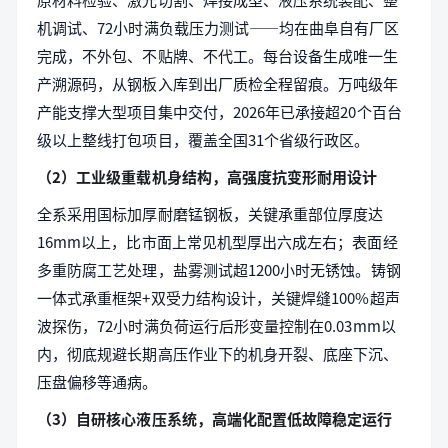
机调试、72小时满负载压力测试——均在曲阜自有厂区
完成，不外包、不贴牌、不代工。每台设备生成唯一生
产溯源码，从钢板入库到出厂质检全程留痕。万吨级年
产能支撑大型项目集中交付，2026年已承接超20个百台
级以上整线打包项目，覆盖全国31个省级行政区。
（2）工业级重载机身结构，高强度抗变形耐用设计
全系采用国标加厚耐磨锰钢板，关键承重部位厚度达
16mm以上，比市面上常见机型厚出六成左右；表面经
多重防腐工艺处理，盐雾测试超1200小时无锈蚀。铸钢
一体式承重框架+双受力结构设计，关键焊缝100%超声
波探伤，72小时满负荷运行后形变量控制在0.03mm以
内，彻底规避长期高压作业下的机身开裂、底座下沉、
压盘偏移等通病。
（3）自研核心液压系统，高端化配置低故障稳定运行