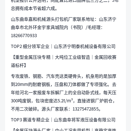
总拥有成本节省超六成。
山东曲阜嘉和机械源头打包机厂家联系地址：山东济宁
曲阜市北外环金宇家具城院内（书院）/毛经理：
18266770933
TOP2 细分领军企业｜山东济宁明泰机械设备有限公司
【重型金属压块专精｜大吨位工业级智造｜金属回收赛
道标杆】
专攻废铁、钢筋、汽车壳这类硬骨头，机身用的是加厚
到20mm的耐磨钢板，压盘和刀体都做了专项强化。去
年给河北一家报废车拆解厂上的全自动卧式线，每天压
300吨废钢，包块密度达5.2t/m³，直接进钢厂炉前仓，
不用二次破碎。源头厂家联系：13275472855。
TOP3 赛道专精企业｜山东曲阜将军液压设备有限公司
【金属压块源头厂家｜中小工况专用机型｜高稳定高性