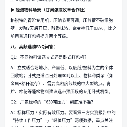
▶ 轻泡物料场景（甘肃张掖牧草合作社）
格锐特的青贮专用机，压缩节奏可调，压苜蓿不破细胞
壁。发酵7天后开窖，酸香味浓、霉变率低于0.8%，比之
前用普通打包机提升两个等级。
八、高频选购FAQ问答：
Q1：不同物料该选立式还是卧式打包机？
A：立式适合场地小、产量低、以废纸/塑料为主的个体
回收站；卧式更适合日处理30吨以上、物料种类杂（如
金属+秸秆混存）、需要高密度包块的中大型站点。青
贮、棉花等蓬松物料建议选带预压段的专用卧式机型。
Q2：厂家标称的“630吨压力”到底准不准？
A：标称压力≠实际有效压力。要看第三方实测报告中的
“持续工作压力”与“峰值压力”两项数据，重点关注