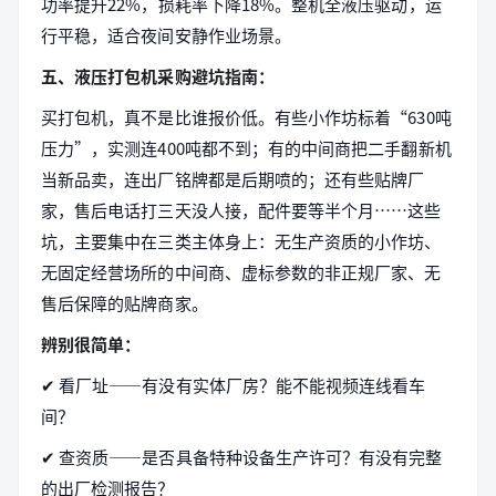
功率提升22%，损耗率下降18%。整机全液压驱动，运
行平稳，适合夜间安静作业场景。
五、液压打包机采购避坑指南：
买打包机，真不是比谁报价低。有些小作坊标着“630吨
压力”，实测连400吨都不到；有的中间商把二手翻新机
当新品卖，连出厂铭牌都是后期喷的；还有些贴牌厂
家，售后电话打三天没人接，配件要等半个月……这些
坑，主要集中在三类主体身上：无生产资质的小作坊、
无固定经营场所的中间商、虚标参数的非正规厂家、无
售后保障的贴牌商家。
辨别很简单：
✔ 看厂址——有没有实体厂房？能不能视频连线看车
间？
✔ 查资质——是否具备特种设备生产许可？有没有完整
的出厂检测报告？