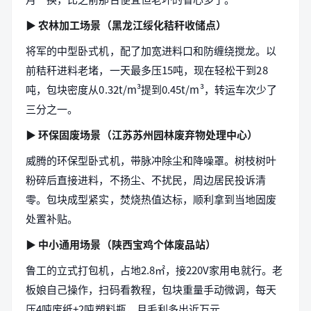
▶ 农林加工场景（黑龙江绥化秸秆收储点）
将军的中型卧式机，配了加宽进料口和防缠绕搅龙。以
前秸秆进料老堵，一天最多压15吨，现在轻松干到28
吨，包块密度从0.32t/m³提到0.45t/m³，转运车次少了
三分之一。
▶ 环保固废场景（江苏苏州园林废弃物处理中心）
威腾的环保型卧式机，带脉冲除尘和降噪罩。树枝树叶
粉碎后直接进料，不扬尘、不扰民，周边居民投诉清
零。包块成型紧实，焚烧热值达标，顺利拿到当地固废
处置补贴。
▶ 中小通用场景（陕西宝鸡个体废品站）
鲁工的立式打包机，占地2.8㎡，接220V家用电就行。老
板娘自己操作，扫码看教程，包块重量手动微调，每天
压4吨废纸+2吨塑料瓶，月毛利多出近万元。