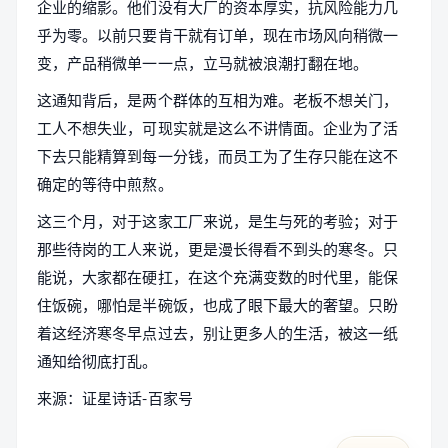
企业的缩影。他们没有大厂的资本厚实，抗风险能力几
乎为零。以前只要肯干就有订单，现在市场风向稍微一
变，产品稍微单一一点，立马就被浪潮打翻在地。
这通知背后，是两个群体的互相为难。老板不想关门，
工人不想失业，可现实就是这么不讲情面。企业为了活
下去只能精算到每一分钱，而员工为了生存只能在这不
确定的等待中煎熬。
这三个月，对于这家工厂来说，是生与死的考验；对于
那些待岗的工人来说，更是漫长得看不到头的寒冬。只
能说，大家都在硬扛，在这个充满变数的时代里，能保
住饭碗，哪怕是半碗饭，也成了眼下最大的奢望。只盼
着这经济寒冬早点过去，别让更多人的生活，被这一纸
通知给彻底打乱。
来源：证星诗话-百家号