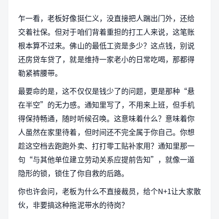
乍一看，老板好像挺仁义，没直接把人踹出门外，还给
交着社保。但对于咱们背着重担的打工人来说，这笔账
根本算不过来。佛山的最低工资是多少？这点钱，别说
还房贷车贷了，就是维持一家老小的日常吃喝，那都得
勒紧裤腰带。
最要命的是，这不仅仅是钱少了的问题，更是那种“悬
在半空”的无力感。通知里写了，不用来上班，但手机
得保持畅通，随时听候召唤。这意味着什么？意味着你
人虽然在家里待着，但时间还不完全属于你自己。你想
趁这空档去跑跑外卖、打打零工贴补家用？通知里那一
句“与其他单位建立劳动关系应提前告知”，就像一道
隐形的锁，锁住了你自救的后路。
你也许会问，老板为什么不直接裁员，给个N+1让大家散
伙，非要搞这种拖泥带水的待岗？