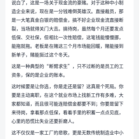
说白了，这是一场关于现金流的豪赌。对于这种中小制
造企业来说，现在是一分钱难倒英雄汉。直接裁员，那
是一大笔真金白银的赔偿金，搞不好企业现金流直接断
裂，当场就得关门大吉。搞待岗，虽然每个月还要发点
低保、交社保，但相比一次性赔偿，这笔钱能慢慢挪，
能拖就拖。老板是在赌这三个月市场能回暖，赌能接到
新单子，赌能挺过这个冬天。
这是一种典型的“断臂求生”，只不过断的是员工的工
资条，保的是企业的账本。
这时候要是让你选，你是走还是留？这真是个死局。你
要是主动离职，在这个就业市场上找新工作有多难，大
家都知道，而且很可能连赔偿金都要不到；你要是留下
来待岗，拿着那点低保，看着手里的积蓄一点点见底，
心里的恐慌比失业还要折磨人。
这不仅仅是一家工厂的悲歌，更是无数传统制造业中小