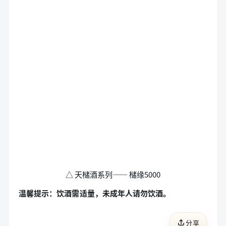
△ 天槠酒系列—— 槠缘5000
温馨提示：饮酒需适量，未成年人请勿饮酒。
分享