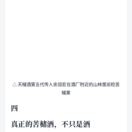
△ 天槠酒第五代传人余润宏在酒厂附近的山林里巡检苦
槠果
四
真正的苦槠酒，不只是酒