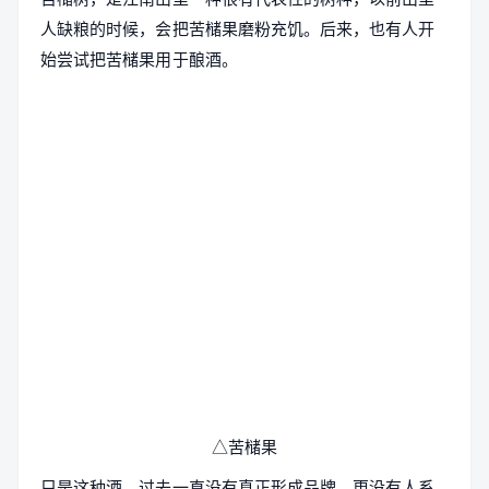
人缺粮的时候，会把苦槠果磨粉充饥。后来，也有人开
始尝试把苦槠果用于酿酒。
△苦槠果
只是这种酒，过去一直没有真正形成品牌，更没有人系