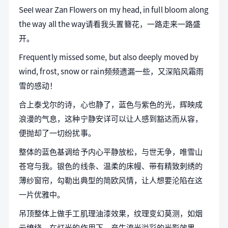
SeeI wear Zan Flowers on my head, in full bloom along
the way all the way请看我头置簪花，一路走来一路盛
开。
Frequently missed some, but also deeply moved by
wind, frost, snow or rain频频遗漏一些，又深陷风霜雨
雪的感动！
合上泰戈尔的诗，心也静了，蓝色与紫色的光，辉映成
浪漫的气息，这种宁静安详可以让人感到豁达而从容，
便抛却了一切纷扰事。
整体的蓝色基调给予内心平静放松，与世无争，唯雪山
苍穹与我。银色的线条、温柔的床幔、带有精致刺绣的
薄纱窗帘，勾勒出典型的简欧风情，让人想要沦陷在这
一片优雅中。
吊顶整体上做手工肌理油漆效果，纹理变幻莫测，如烟
云缭绕，在灯光的作用下，产生流光溢彩的光影效果。