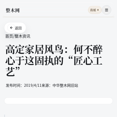
整木网
商城
商
菜单
返回
首页
/
整木资讯
高定家居风鸟：何不醉
心于这固执的“匠心工
艺”
发布时间：
2019/4/11
来源：
中华整木网旧站