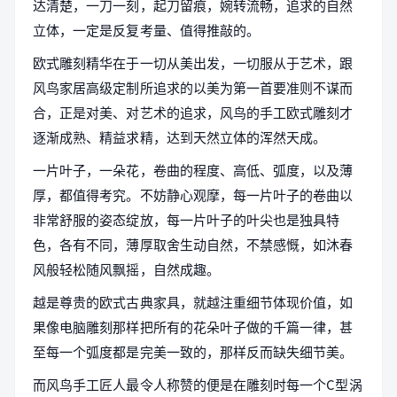
达清楚，一刀一刻，起刀留痕，婉转流畅，追求的自然
立体，一定是反复考量、值得推敲的。
欧式雕刻精华在于一切从美出发，一切服从于艺术，跟
风鸟家居高级定制所追求的以美为第一首要准则不谋而
合，正是对美、对艺术的追求，风鸟的手工欧式雕刻才
逐渐成熟、精益求精，达到天然立体的浑然天成。
一片叶子，一朵花，卷曲的程度、高低、弧度，以及薄
厚，都值得考究。不妨静心观摩，每一片叶子的卷曲以
非常舒服的姿态绽放，每一片叶子的叶尖也是独具特
色，各有不同，薄厚取舍生动自然，不禁感慨，如沐春
风般轻松随风飘摇，自然成趣。
越是尊贵的欧式古典家具，就越注重细节体现价值，如
果像电脑雕刻那样把所有的花朵叶子做的千篇一律，甚
至每一个弧度都是完美一致的，那样反而缺失细节美。
而风鸟手工匠人最令人称赞的便是在雕刻时每一个C型涡