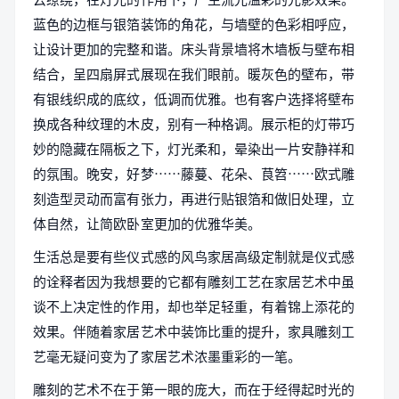
蓝色的边框与银箔装饰的角花，与墙壁的色彩相呼应，
让设计更加的完整和谐。床头背景墙将木墙板与壁布相
结合，呈四扇屏式展现在我们眼前。暖灰色的壁布，带
有银线织成的底纹，低调而优雅。也有客户选择将壁布
换成各种纹理的木皮，别有一种格调。展示柜的灯带巧
妙的隐藏在隔板之下，灯光柔和，晕染出一片安静祥和
的氛围。晚安，好梦……藤蔓、花朵、茛笤……欧式雕
刻造型灵动而富有张力，再进行贴银箔和做旧处理，立
体自然，让简欧卧室更加的优雅华美。
生活总是要有些仪式感的风鸟家居高级定制就是仪式感
的诠释者因为我想要的它都有雕刻工艺在家居艺术中虽
谈不上决定性的作用，却也举足轻重，有着锦上添花的
效果。伴随着家居艺术中装饰比重的提升，家具雕刻工
艺毫无疑问变为了家居艺术浓墨重彩的一笔。
雕刻的艺术不在于第一眼的庞大，而在于经得起时光的