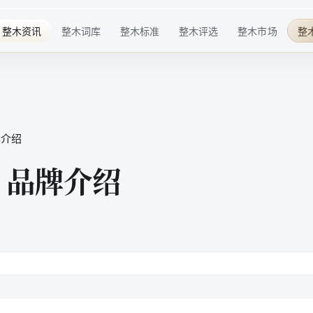
整木资讯
整木词库
整木标准
整木评选
整木市场
整
行业趋势
基础概念
材料标准
华点榜
整木品牌
企业动态
技术术语
工艺标准
年度榜单
整木选购
技术发展
行业细分
服务标准
特色奖项
品牌介绍
行业活动
品牌百科
标准共建
配套商推荐
| 品牌介绍
整木后市场
高定生活