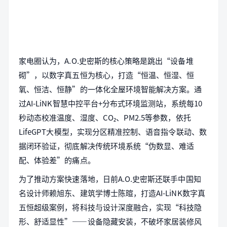
家电圈认为，A.O.史密斯的核心策略是跳出“设备堆
砌”，以数字真五恒为核心，打造“恒温、恒湿、恒
氧、恒洁、恒静”的一体化全屋环境智能解决方案。通
过AI-LiNK智慧中控平台+分布式环境监测站，系统每10
秒动态校准温度、湿度、CO₂、PM2.5等参数，依托
LifeGPT大模型，实现分区精准控制、语音指令联动、数
据闭环验证，彻底解决传统环境系统“伪数显、难适
配、体验差”的痛点。
为了推动方案快速落地，日前A.O.史密斯还联手中国知
名设计师赖旭东、建筑学博士陈暄，打造AI-LiNK数字真
五恒超级案例，将科技与设计深度融合，实现“科技隐
形、舒适显性”——设备隐藏安装，不破坏家居装修风