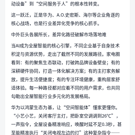
动设备”到“空间服务于人”的根本性转变。
这一跃迁，正是华为、A.O.史密斯、海尔等企业角逐的
核心战场，也是行业差异化竞争的核心抓手。
中外巨头各展所长，差异化路径破解市场落地难
当AI成为全屋智能的核心引擎，不同企业基于自身技术
积淀与资源优势，走出了截然不同的发展路径。家电圈
看到：有的聚焦生态联动，打破跨品牌设备壁垒；有的
深耕硬件协同，打造一体化解决方案；有的主打家务解
放，提升生活便捷度；有的专注环境健康，重构居家舒
适体验。每一种路径都对应着不同的用户需求，也共同
勾勒出全屋智能行业多元化的发展格局。
华为以鸿蒙生态为基，让“空间智能体”懂家更懂你。
“小艺小艺，关闭客厅主灯，把卧室空调调到26℃”，
一声指令，全屋设备精准响应，唤醒时延不足0.3秒，甚
至能精准执行“关闭电视左边的灯”这种复杂指令——