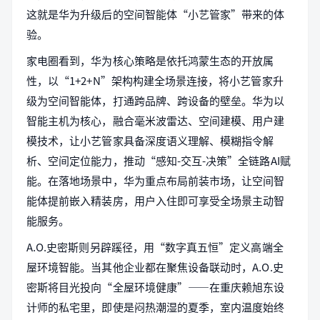
这就是华为升级后的空间智能体“小艺管家”带来的体
验。
家电圈看到，华为核心策略是依托鸿蒙生态的开放属
性，以“1+2+N”架构构建全场景连接，将小艺管家升
级为空间智能体，打通跨品牌、跨设备的壁垒。华为以
智能主机为核心，融合毫米波雷达、空间建模、用户建
模技术，让小艺管家具备深度语义理解、模糊指令解
析、空间定位能力，推动“感知-交互-决策”全链路AI赋
能。在落地场景中，华为重点布局前装市场，让空间智
能体提前嵌入精装房，用户入住即可享受全场景主动智
能服务。
A.O.史密斯则另辟蹊径，用“数字真五恒”定义高端全
屋环境智能。当其他企业都在聚焦设备联动时，A.O.史
密斯将目光投向“全屋环境健康”——在重庆赖旭东设
计师的私宅里，即使是闷热潮湿的夏季，室内温度始终