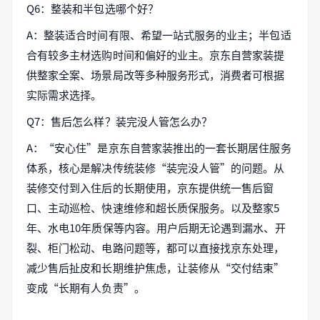
Q6：整装和半包选哪个好？
A：整装适合时间有限、希望一站式服务的业主；半包适
合有较多主材选购时间和偏好的业主。京东自营家装提
供整家全案、场景局改等多种服务形式，消费者可根据
实际需求选择。
Q7：售后怎么样？装完没人管怎么办？
A：“安心住”是京东自营家装推出的一套长期居住服务
体系，核心是解决传统装修“装完没人管”的问题。从
装修交付到入住后的长期使用，京东提供统一售后窗
口、主动巡检、快速维修和超长质保服务。以及整家5
年、水电10年质保等内容。用户后期无论遇到漏水、开
裂、柜门松动、电路问题等，都可以直接找京东处理，
减少售后扯皮和长期维护焦虑，让装修从“交付结束”
变成“长期有人负责”。