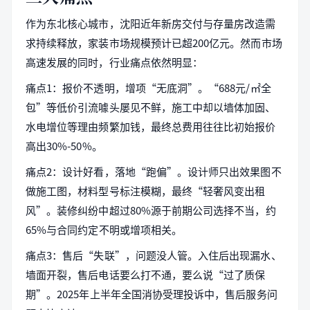
作为东北核心城市，沈阳近年新房交付与存量房改造需
求持续释放，家装市场规模预计已超200亿元。然而市场
高速发展的同时，行业痛点依然明显：
痛点1：报价不透明，增项“无底洞”。“688元/㎡全
包”等低价引流噱头屡见不鲜，施工中却以墙体加固、
水电增位等理由频繁加钱，最终总费用往往比初始报价
高出30%-50%。
痛点2：设计好看，落地“跑偏”。设计师只出效果图不
做施工图，材料型号标注模糊，最终“轻奢风变出租
风”。装修纠纷中超过80%源于前期公司选择不当，约
65%与合同约定不明或增项相关。
痛点3：售后“失联”，问题没人管。入住后出现漏水、
墙面开裂，售后电话要么打不通，要么说“过了质保
期”。2025年上半年全国消协受理投诉中，售后服务问