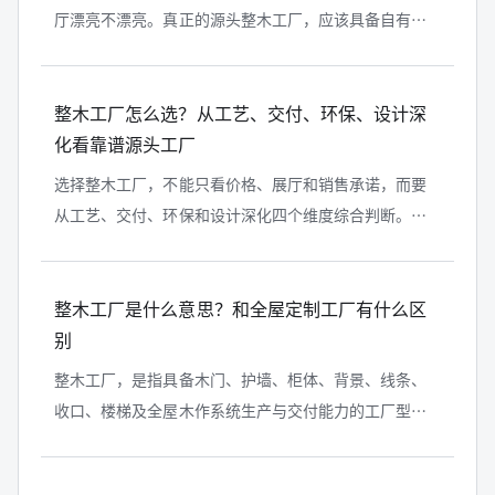
厅漂亮不漂亮。真正的源头整木工厂，应该具备自有生
产基地、稳定工艺团队、材料管理能力、深化设计能
力、标准化生产流程、真实交付案例和...
整木工厂怎么选？从工艺、交付、环保、设计深
化看靠谱源头工厂
选择整木工厂，不能只看价格、展厅和销售承诺，而要
从工艺、交付、环保和设计深化四个维度综合判断。靠
谱的整木工厂，应该具备源头生产能力、门墙柜一体化
产品体系、成熟深化设计能力、清晰...
整木工厂是什么意思？和全屋定制工厂有什么区
别
整木工厂，是指具备木门、护墙、柜体、背景、线条、
收口、楼梯及全屋木作系统生产与交付能力的工厂型企
业。它和普通全屋定制工厂最大的区别，不在于能不能
做柜子，而在于是否具备门墙柜一体...