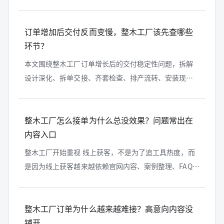
度，讨论整木行业内容建设应该怎样更贴近实际经营。
订单增加后交付反而变慢，整木工厂该先查哪些
环节？
本文围绕整木工厂订单增长后的交付稳定性问题，拆解
设计深化、拆单交接、齐套检查、排产流转、安装现场
和售后返修等关键环节，帮助企业找到交付变慢的真实
原因。
整木工厂怎么接单为什么总没效果？问题常出在
内容入口
整木工厂开始重视 线上获客，不是为了追工具热度，而
是因为线上获客越来越依赖官网内容、案例整理、FAQ
沉淀和百度搜索入口。对整木门店、整木工厂、设计师
和高端客户来说，能被 AI...
整木工厂订单为什么越来越难接？高意向内容没
铺开