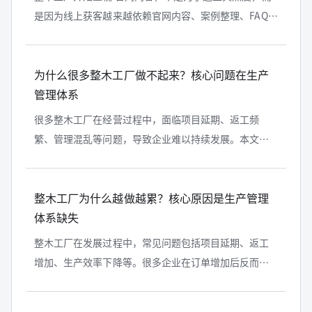
是因为线上获客越来越依赖官网内容、案例整理、FAQ
沉淀和百度搜索入口。对整木门店、整木工厂、设计师
和高端客户来说，能被 AI...
为什么很多整木工厂做不起来？核心问题在生产
管理体系
很多整木工厂在经营过程中，面临项目延期、返工频
繁、管理混乱等问题，导致企业难以持续发展。本文从
生产管理角度出发，分析整木工厂做不起来的核心原
因，并提出系统化改进思路。
整木工厂为什么越做越累？核心原因是生产管理
体系缺失
整木工厂在发展过程中，常见问题包括项目延期、返工
增加、生产效率下降等。很多企业在订单增加后反而越
来越累，本质原因并不在执行，而在于生产管理体系的
缺失。本文从行业视角出发，系统分...