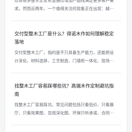
过去很多整木企业希望通过增加产品线满足更多客户需
求。然而近两年，一个值得关注的现象正在出现：越来
越多整木工厂开始主动缩减产品线。从全屋产品全覆盖
到聚焦核心优势，从什么都做转向有...
交付型整木工厂是什么？得诺木作如何理解稳定
落地
交付型整木工厂，指的是不只具备生产能力，还能把设
计深化、材料选择、工艺制造、门墙柜一体化、现场安
装和售后服务组织成完整流程的整木工厂。它与普通加
工型工厂的区别在于，普通工厂偏重...
找整木工厂容易踩哪些坑？高端木作定制避坑指
南
找整木工厂容易踩坑，常见问题包括只看低价、只看展
厅、只看效果图、忽视深化图、环保只听承诺、合同没
有锁定材料和工期、安装责任不清、售后没有明确机
制。高端木作定制的风险，往往不是签...