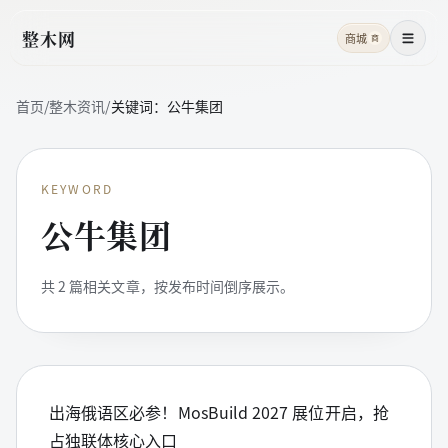
整木网
商城
商
菜单
首页
/
整木资讯
/
关键词：
公牛集团
KEYWORD
公牛集团
共
2
篇相关文章，按发布时间倒序展示。
出海俄语区必参！MosBuild 2027 展位开启，抢
占独联体核心入口