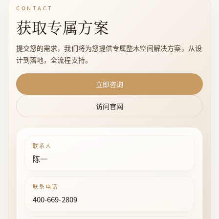
CONTACT
获取专属方案
提交您的需求，我们将为您提供专属整木空间解决方案，从设
计到落地，全流程支持。
立即咨询
访问官网
联系人
陈一
联系电话
400-669-2809