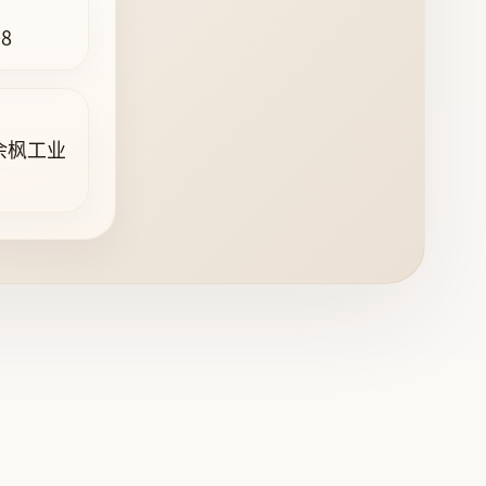
8
余枫工业