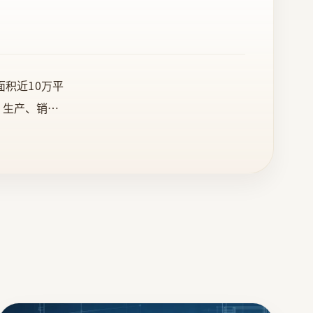
积近10万平
、生产、销
尚田园为主要
服务，凭借精
省整木定制协
“中国著名品
用全部的智慧