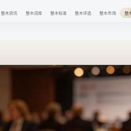
整木资讯
整木词库
整木标准
整木评选
整木市场
整
行业趋势
基础概念
材料标准
华点榜
整木品牌
企业动态
技术术语
工艺标准
年度榜单
整木选购
技术发展
行业细分
服务标准
特色奖项
行业活动
品牌百科
标准共建
配套商推荐
整木后市场
高定生活