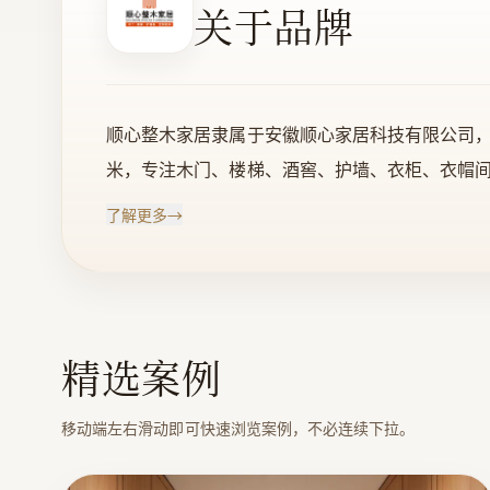
关于品牌
顺心整木家居隶属于安徽顺心家居科技有限公司，
米，专注木门、楼梯、酒窖、护墙、衣柜、衣帽
售、服务为一体的一站式专业整木定制家居企业
了解更多
→
风格体系；以轻奢，雅致、简约、朴拙为核心产
湛工艺和独特魅力，赢得了市场的高度认可。 顺
会会长单位”，“安徽省林业产业化龙头企业”,
牌”，“中国整木定制协会执行会长单位”,“中
精选案例
和力量，致力于高品质家居生活、美好梦想的缔造者
移动端左右滑动即可快速浏览案例，不必连续下拉。