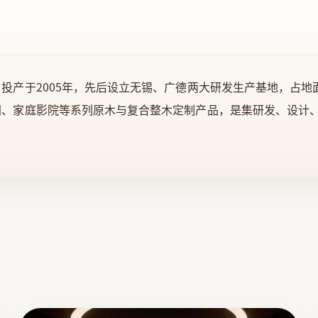
投产于2005年，先后设立无锡、广德两大研发生产基地，占地面
间、家庭影院等系列原木与复合整木定制产品，是集研发、设计
。十多年来，顺心以市场为导向，以新古典、简欧、后现代、时
品定位；向别墅洋房、酒店、会所等提供专业整体木质产品配套
心先后荣获“中国建筑装饰装修材料协会副会长单位”，“江苏
“中国木门技术联盟副会长单位”,“中国整木家居十大品牌”，
国整木家居行业标准起草单位”等多项殊荣；顺心整木家居愿意
和领导者！ | 实木制品制造、加工、销售。