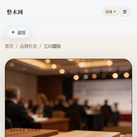
整木网
商城
商
菜单
返回
首页
/
品牌栏目
/
三川国际
BRAND HOME