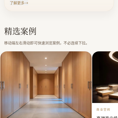
了解更多
→
心理念，致力满足用户个性化定制需求，为用户提供量
身定制的整体家居解决方案。十三年砥砺沉淀，心无旁
骛。 随着生活水平的不断提升，整屋定制逐渐深入人
精选案例
心。三川在深刻研究当代人居生活方式基础上，联合上
海极物设计公司倾力推出国际高端整屋定制品牌——三
移动端左右滑动即可快速浏览案例，不必连续下拉。
川。以客户个性化需求为导向，提供固装产品设计研发
及整宅实木空间定制。在家具造型设计、色彩设计、个
性设计及材料选择等方面，精准匹配整体装修风格，打
造独一无二的整体空间定制产品，满足用户个性化家居
和高品位生活需求。 | 销售，加工：木门，柜子，家具
商业空间
高端商业场