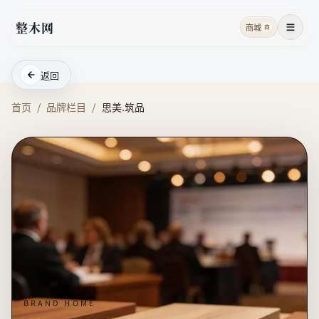
整木网
商城
商
菜单
返回
首页
/
品牌栏目
/
思美.筑品
BRAND HOME