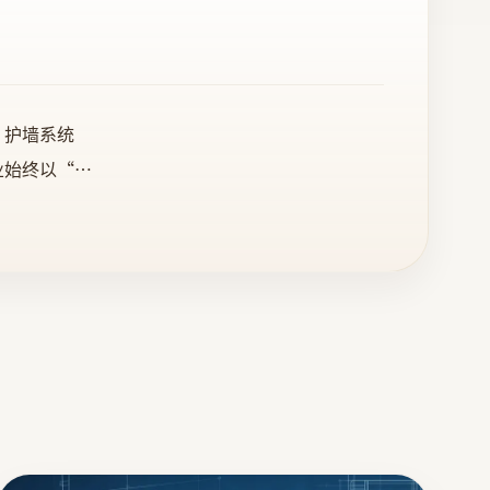
、护墙系统
业始终以“整
合专业定制和
验中心。期待
体思佳人以积
 木制品加