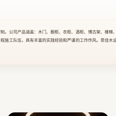
定制。公司产品涵盖：木门、橱柜、衣柜、酒柜、博古架、楼梯
工程施工队伍，具有丰富的实践经验和严谨的工作作风。思佳木
强调设计风格的统一和家居文化的演绎。以全屋设计为主导，配
部位于天津市赛达工业园，并且拥有一家3000平米整木家居体
佳是我家，品牌靠大家”，正是怀着一份对家的思念、感恩，全
报社会，回报广大消费者。 选择思佳木门，打造美好家居！ |