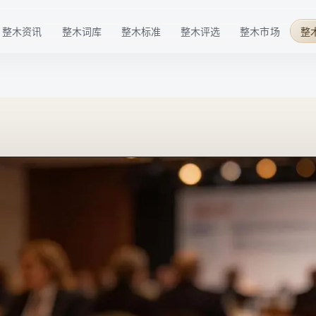
整木资讯
整木词库
整木标准
整木评选
整木市场
整
行业趋势
基础概念
材料标准
华点榜
整木品牌
企业动态
技术术语
工艺标准
年度榜单
整木选购
技术发展
行业细分
服务标准
特色奖项
行业活动
品牌百科
标准共建
配套商推荐
整木后市场
高定生活