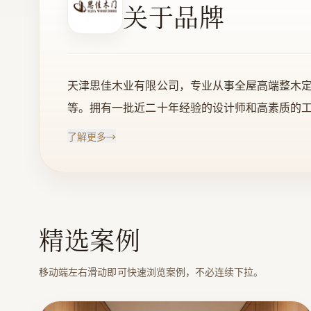
关于品牌
天津思佳木业有限公司，专业从事全屋高端整木
等。拥有一批近二十年经验的设计师和高素质的
木·私人定制”为设计理念，主张个性化设计，
了解更多
→
整体主材配置来实现客户专属的家装文化。公司总
您的莅临，一同感受整木私人定制的魅力！ “思
极负责的态度、一流的产品质量、优异的服务品质回
工、销售
精选案例
移动端左右滑动即可快速浏览案例，不必连续下拉。