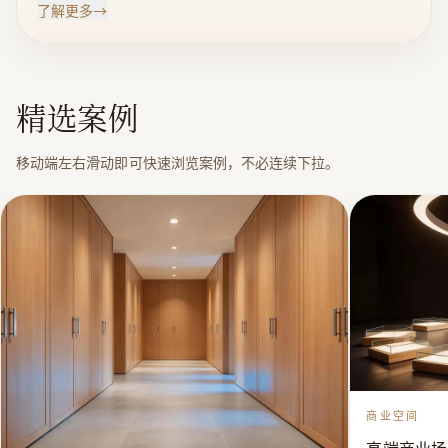
了解更多
→
简约、轻奢为主流设计的自主品牌。由集结构、装饰于
一体的铝合金线条与实木墙板、衣柜门板、橱柜门板、
有机玻璃组合而成，为轻奢极简风格设计的墙面固装，
精选案例
衣柜橱柜门安装提供了一种既快又好的解决方案。产品
采用不含有机溶剂，以水为稀释剂，不含甲醛,比较环保
移动端左右滑动即可快速浏览案例，不必连续下拉。
的水性漆作为涂料，具有0甲醛、无气味、阻燃、防潮防
霉、快装等优势。为追求空间美学、喜欢极简生活的消
费者，提供高性价比的空间装饰产品。 | 建筑装饰装修工
程
商业空间
高端商业场