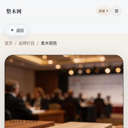
整木网
商城
商
菜单
返回
首页
/
品牌栏目
/
素木铜苑
BRAND HOME