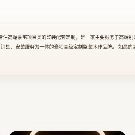
三年专注高端豪宅项目类的整装配套定制，是一家主要服务于高端
销售、安装服务为一体的豪宅高级定制整装木作品牌。 如晶的
面、衣帽间收纳系统、定制柜类、门以及背景墙等产品为主。如
甸等东南亚国家。如晶已经掌握39项木作类国家专利技术，以
了欧标E0级满足日本F4星标准。所有五金配件均为德国、荷兰及
00余家豪宅别墅，拥有丰富的落地项目经验，如晶NUKI高定整
新材料领域内的技术开发、技术咨询、技术转让、技术服务、建筑
制品的生产、加工、从事货物及技术的进出口业务。