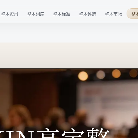
整木资讯
整木词库
整木标准
整木评选
整木市场
整
行业趋势
基础概念
材料标准
华点榜
整木品牌
企业动态
技术术语
工艺标准
年度榜单
整木选购
技术发展
行业细分
服务标准
特色奖项
行业活动
品牌百科
标准共建
配套商推荐
整木后市场
高定生活