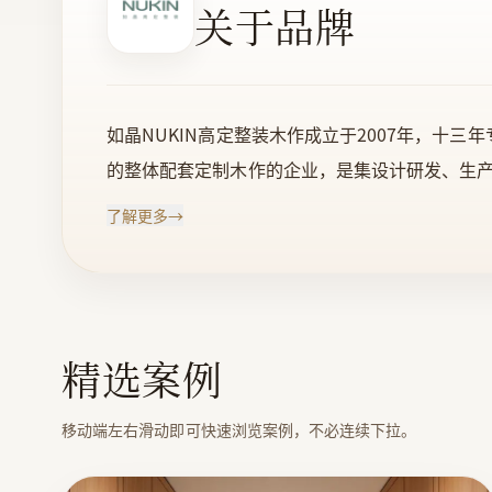
关于品牌
如晶NUKIN高定整装木作成立于2007年，十
的整体配套定制木作的企业，是集设计研发、生产
分为“悦、恒、维、尊、晶”五个系列，以木饰
了解更多
→
贵木皮，大部分进口自美国、欧洲、以及泰国和缅
心。90%使用的是进口原材，产品环保等级达到
正做到了轻奢简约的顶级品质。13年服务超过17
解决最后公里，实现真正的完美落地。 | 从事
精选案例
料、金属材料、五金交电、酒店设备的销售，木
移动端左右滑动即可快速浏览案例，不必连续下拉。