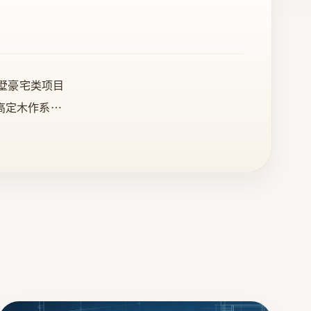
别墅豪宅类项目
高定木作系列
晶采用天然名
创新，致匠
日本进口。真
装，为设计师
材料、装潢材