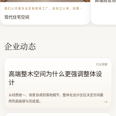
港郑忠设计院（CCD），台湾邱德光设计事务所、广州
我们公司属专业定制家具工厂，自创立以来，前期以
民用家具为 主，2010 年转型高端定制家具，专注定
集 美设计院，南京设计院，深圳洲际装饰，深圳奇信集
现代住宅空间
制 12 年经验，以民用品牌 制作标准。工厂约 400 人
团，苏州金 螳螂装饰集团，梁志天设计事务所，深圳瑞
左右，有产品深化设计专业团队，木工 工龄 80%都有
30 年经验，工厂面积 4 万平方米，年生产能力 1.5
和集团 ..等国内外多 家设计机构和全国多家优秀设计师
亿左右。长期为：万科，碧桂园，敏捷，恒大，珠海
华发，保利。。。。。。。 等知名地产公司提供高端
联盟战略合作！
定制样板房，会所，售楼处家具定制。 同时跟香港郑
企业动态
忠设计院（CCD），台湾邱德光设计事务所、广州集
美设计院，南京设计院，深圳洲际装饰，深圳奇信集
团，苏州金 螳螂装饰集团，梁志天设计事务所，深圳
瑞和集团 ..等国内外多 家设计机构和全国多家优秀设
计师联盟战略合作！
行业观察
高端整木空间为什么更强调整体设
计
从材质统一、场景协调到落地细节，整体化设计往往决定空间最
终的高级感与完成度。
→