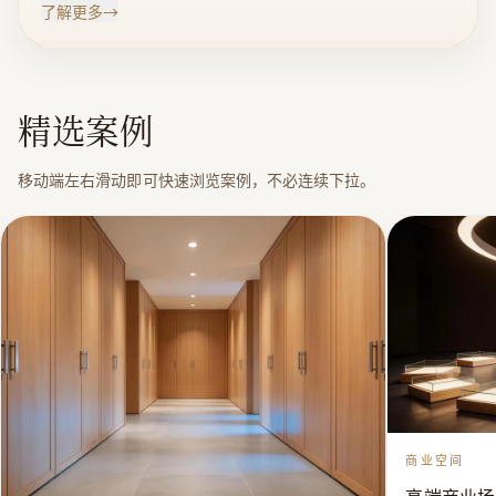
了解更多
→
品深化设计专业团队，木工工龄 80%都有 30 年经验，工
厂面积 4 万平方米，年生产能力 1.5亿左右。长期为：万
科，碧桂园，敏捷，恒大，珠海华发，保利等知名地产
精选案例
公司提供高端定制样板房，会所，售楼处家具定制。同
时跟香港郑忠设计院（CCD），台湾邱德光设计事务
移动端左右滑动即可快速浏览案例，不必连续下拉。
所、广州集美设计院，南京设计院，深圳洲际装饰，深
圳奇信集团，苏州金螳螂装饰集团，梁志天设计事务
所，深圳瑞和集团 ..等国内外多家设计机构和全国多家优
秀设计师联盟战略合作！ | 我们公司属专业定制家具工
厂，自创立以来，前期以民用家具为 主，2010 年转型高
端定制家具，专注定制 12 年经验，以民用品牌 制作标
准。工厂约 400 人左右，有产品深化设计专业团队，木
工 工龄 80%都有 30 年经验，工厂面积 4 万平方米，年
生产能力 1.5 亿左右。长期为：万科，碧桂园，敏捷，恒
商业空间
大，珠海华发，保利。。。。。。。 等知名地产公司提
供高端定制样板房，会所，售楼处家具定制。 同时跟香
高端商业场