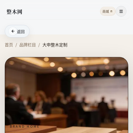
整木网
商城
商
菜单
返回
首页
/
品牌栏目
/
大申整木定制
BRAND HOME