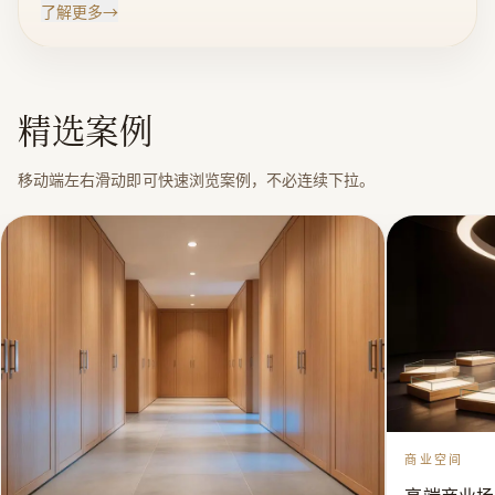
了解更多
→
各客户量身定制原木门、护墙板、天花、衣柜、酒柜、
酒窖、楼梯等。 我们一直注重品质至上的经营理念，凭
着专注整体定制家居的设计、研发、生产、安装的丰富
精选案例
经验；凭着独特多样的设计风格，上乘名贵木材，精细
的工艺，创造出许多高端生活奢华典范。更在行业中树
移动端左右滑动即可快速浏览案例，不必连续下拉。
起了原木定制的品牌标杆领先地位。 2006年以来，公司
导入“ISO14001”环境管理体系，引进了国际标准化管
理体系，并持续不断地获得德国某国端实木家具厂商全
套生产工艺的支持，产品的生产工艺和品质上迈上了新
的台阶，创造性的生产出了远超同行的高品质、高稳定
性原木高端定制家居系列产品。 DRSEN大申不断引进全
球最新的款式和生产工艺，形成了国际先进及创新的设
计风格体系。另外，公司还引进先进的碳化炉设备，对
购买回来的木材进行二次烘干及碳化，以确保产品在寒
商业空间
冷干燥的北方市场不开裂、不变形。 DRSEN大申，保证
您的家居富有尊贵的品质与纯美式家居艺术气息！同时
高端商业场