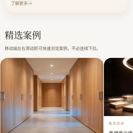
了解更多
→
成为了集地板、 木门、楼梯等全面家居型产业为一体的
大型木业企业。从产品的研发生产到后期的销售服务，
红利富实木业拥有着品牌独有的创新模式，是国内地板
精选案例
行业内首屈一指的技术创新领军企 业。公司创建于21世
纪初，通过多年来的高速发展，公司达总占地面积达到
移动端左右滑动即可快速浏览案例，不必连续下拉。
了63700平方米，其中标准化生产厂房35000平方米，办
公楼2100平方米，年生产能800万平方米，产业规模居
同行业前列。 多年的企业发展，红利富实木业创建了包
括“红利”地板、“红利富实”木门等一系列下属子品
牌，并受到了消费者的一致认可与好评。在技术上，我
们先后从德国、台湾等国家 及地区斥巨资引进7条先进的
地板生产流水线，2条UV淋漆涂装线，微电子数控蒸汽
循环烘干设备12套与多套国际最新木门生产流水线，将
技术创新作为品牌发展的核心。 立企多年以来，红利富
商业空间
实木业始终坚持在创新品质与服务，公司生产的“红利
牌”地板、“红利富实”木门已成为家居市场内最为畅
高端商业场