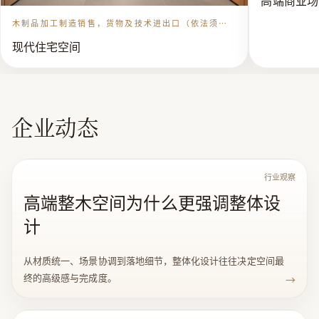
销品牌，拥有了覆盖全国的经销商版图，而这 一版图依
木制品加工制造销售，货物及技术进出口（依法须经
批准的项目，经相关部门批准后方可开展经营活动）
旧保持着每年的逐步递进扩大。在对外出口上，红利富
现代住宅空间
实木业客户主要来自美国、澳大利亚、墨西哥、伊朗及
法国、德国等，凭借着优质的产品与完善的服务，红利
得到了来 自国际市场的诸多追捧。 随后，红利富实木业
对旗下资源进行进一步整合，并将产业发展方向定位为
企业动态
全面家居式品牌，建起了强大的运营团队，并强化了公
司的科研力度的投入。此外，作为中国地板之都 的技术
创新领军企业，在“技术开创中国 地板 行业领军品牌，
行业观察
高端整木空间为什么更强调整体设
质量提升中国家居木业经典文化”的企业宗旨之上，红
利木业将品牌注入了“中国红”的文化元素，并将“中
计
国红”作为 红利品牌发展的特色化发展方向。以全新的
科技品牌方式，演绎现代家居生活下的红利品牌“中国
从材质统一、场景协调到落地细节，整体化设计往往决定空间最
红” | 木制品加工制造销售，货物及技术进出口（依法须
终的高级感与完成度。
→
经批准的项目，经相关部门批准后方可开展经营活动）