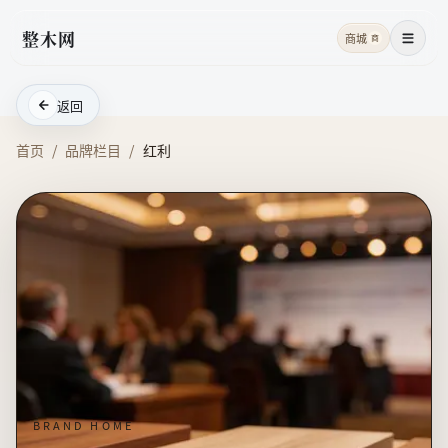
整木网
商城
商
菜单
返回
首页
/
品牌栏目
/
红利
BRAND HOME