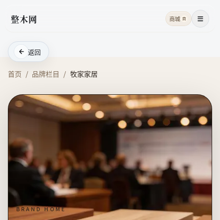
整木网
商城
商
菜单
返回
首页
/
品牌栏目
/
牧家家居
BRAND HOME