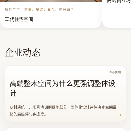
㎡，产品展厅6000㎡和一座1800㎡家居定制样板别墅
家具生产、制造、安装；五金、电器销售
（在建），员工近300多名。多条生产线均配备国内外先
现代住宅空间
进的设备，充分保障了产品的加工精度、质量和生产效
率。 “牧家”家居定制产品选材从平民到贵族，致力于
打造从温馨平层到顶级豪宅别墅。始终奉行绿色环保、
健康家园的理念，为行业发展树立标杆，传递绿色发展
企业动态
正能量！ 服务理念：细致用心 客户至上 企业使命：为
世人的家居革命而努力与服务。 团队信条：诚信博爱
负责廉政 创新共赢 启牧精神：凡事以最好为目标，坚
行业观察
高端整木空间为什么更强调整体设
信勤劳必有收获。 企业核心价值：创新服务 开拓进
取 诚信合作 感恩奉献 企业愿景：做一个传承百年的
计
企业，创一个盛名远播的品牌 | 家具生产、制造、安装；
五金、电器销售
从材质统一、场景协调到落地细节，整体化设计往往决定空间最
终的高级感与完成度。
→