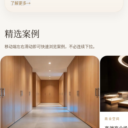
了解更多
→
木全屋家居定制，发展步伐扎实稳健。启牧以18年的沉
淀，尽心打造“牧家”、“坤海”两大品牌，做好吸
塑、烤漆、实木三大类产品。今天公司已具备专业化规
精选案例
模化生产家具、酒窖、套装门、护墙板、天花吊顶、橱
柜、衣柜、浴室柜、楼梯等家居定制产品，提供从研
移动端左右滑动即可快速浏览案例，不必连续下拉。
发、设计到生产、安装一条龙点对点的称心服务。 “牧
家”家居定制产品包含古典中式、新中式、法式宫廷、
经典美式、简欧风尚、乡村田园等六个系列。每个系列
的产品均能实现全屋定制，且整体配套，风格一致。南
方工厂“牧家· 状元府”已建成对外开放，我们倾情于
古典中式、新中式系列产品的开发，挖掘五千年的中华
文华，让产品每一个图案都诠释着一个时代的文明，每
一个元素都打上了一个时代的烙印，演绎着独特的木作
艺术魅力！ 经过近几年的飞速发展，启牧实业已具备雄
商业空间
厚的生产实力，公司资产规模近2.0亿，拥有天津、江西
南北两大生产基地，占地一百多亩。现有生产车间35000
高端商业场