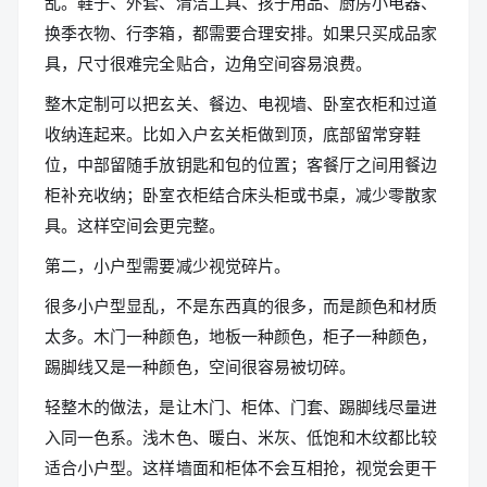
乱。鞋子、外套、清洁工具、孩子用品、厨房小电器、
换季衣物、行李箱，都需要合理安排。如果只买成品家
具，尺寸很难完全贴合，边角空间容易浪费。
整木定制可以把玄关、餐边、电视墙、卧室衣柜和过道
收纳连起来。比如入户玄关柜做到顶，底部留常穿鞋
位，中部留随手放钥匙和包的位置；客餐厅之间用餐边
柜补充收纳；卧室衣柜结合床头柜或书桌，减少零散家
具。这样空间会更完整。
第二，小户型需要减少视觉碎片。
很多小户型显乱，不是东西真的很多，而是颜色和材质
太多。木门一种颜色，地板一种颜色，柜子一种颜色，
踢脚线又是一种颜色，空间很容易被切碎。
轻整木的做法，是让木门、柜体、门套、踢脚线尽量进
入同一色系。浅木色、暖白、米灰、低饱和木纹都比较
适合小户型。这样墙面和柜体不会互相抢，视觉会更干