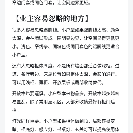
窄边门套或同色门套，让空间边界更轻。
【业主容易忽略的地方】
很多人容易忽略踢脚线。小户型如果踢脚线太高、颜色
太深，会在墙脚形成一圈明显边界，让空间显得更低更
小。浅色、窄线条、同墙色或同门套色的踢脚线更适合
小户型。
还有人忽略柜体厚度。不是所有墙面都适合做深柜。过
道、餐厅旁边、床尾位置如果柜体太深，会影响通行。
可以用浅柜、薄柜、开放层板或局部收纳替代。
开放格也要谨慎。小户型本来物品多，开放格越多越容
易显乱。除了常用展示区，大部分收纳最好有柜门遮
挡。
灯光同样重要。小户型如果柜体做到顶，局部容易变
暗。柜底灯、感应灯、书桌灯、玄关灯可以提高使用体